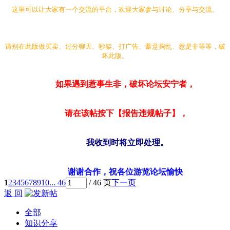
这里可以让大家有一个交流的平台，欢迎大家参与讨论、分享与交流。
请别在此版做买卖、过分聊天、吵架、打广告、蓄意捣乱、惹是非等等，破
坏此版。
如果遇到惹事生非，破坏论坛安宁者，
请在该帖按下【报告违规帖子】，
我收到时将立即处理。
谢谢合作，祝各位游览论坛愉快
1
2
3
4
5
6
7
8
9
10
... 46
/ 46 页
下一页
返 回
全部
知识分享