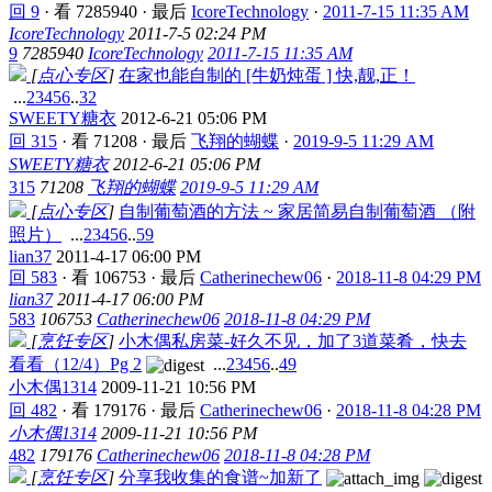
回 9
·
看 7285940
·
最后
IcoreTechnology
·
2011-7-15 11:35 AM
IcoreTechnology
2011-7-5 02:24 PM
9
7285940
IcoreTechnology
2011-7-15 11:35 AM
[
点心专区
]
在家也能自制的 [牛奶炖蛋 ] 快,靓,正！
...
2
3
4
5
6
..
32
SWEETY糖衣
2012-6-21 05:06 PM
回 315
·
看 71208
·
最后
飞翔的蝴蝶
·
2019-9-5 11:29 AM
SWEETY糖衣
2012-6-21 05:06 PM
315
71208
飞翔的蝴蝶
2019-9-5 11:29 AM
[
点心专区
]
自制葡萄酒的方法 ~ 家居简易自制葡萄酒 （附
照片）
...
2
3
4
5
6
..
59
lian37
2011-4-17 06:00 PM
回 583
·
看 106753
·
最后
Catherinechew06
·
2018-11-8 04:29 PM
lian37
2011-4-17 06:00 PM
583
106753
Catherinechew06
2018-11-8 04:29 PM
[
烹饪专区
]
小木偶私房菜-好久不见，加了3道菜肴，快去
看看（12/4）Pg 2
...
2
3
4
5
6
..
49
小木偶1314
2009-11-21 10:56 PM
回 482
·
看 179176
·
最后
Catherinechew06
·
2018-11-8 04:28 PM
小木偶1314
2009-11-21 10:56 PM
482
179176
Catherinechew06
2018-11-8 04:28 PM
[
烹饪专区
]
分享我收集的食谱~加新了