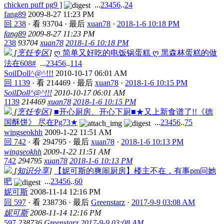
chicken puff pg9 ]
...
2
3
4
5
6
..
24
fang89
2009-8-27 11:23 PM
回 238
·
看 93704
·
最后
xuan78
·
2018-1-6 10:18 PM
fang89
2009-8-27 11:23 PM
238
93704
xuan78
2018-1-6 10:18 PM
[
烹饪专区
]
ღ 简单又好吃的电饭锅蛋糕 ღ 黑森林蛋糕的做
法在608#
...
2
3
4
5
6
..
114
SoilDoll^@^!!!
2010-10-17 06:01 AM
回 1139
·
看 214469
·
最后
xuan78
·
2018-1-6 10:15 PM
SoilDoll^@^!!!
2010-10-17 06:01 AM
1139
214469
xuan78
2018-1-6 10:15 PM
[
烹饪专区
]
■开心厨房、开心下厨■★又上新食谱了!!《德
国酥饼》 尽在Pg73★
...
2
3
4
5
6
..
75
wingseokhh
2009-1-22 11:51 AM
回 742
·
看 294795
·
最后
xuan78
·
2018-1-6 10:13 PM
wingseokhh
2009-1-22 11:51 AM
742
294795
xuan78
2018-1-6 10:13 PM
[
知识分享
]
【妮可斯的爽闹厨房】楼主不在，有事pm问她
吧
...
2
3
4
5
6
..
60
妮可斯
2008-11-14 12:16 PM
回 597
·
看 238736
·
最后
Greenstarz
·
2017-9-9 03:08 AM
妮可斯
2008-11-14 12:16 PM
597
238736
Greenstarz
2017-9-9 03:08 AM