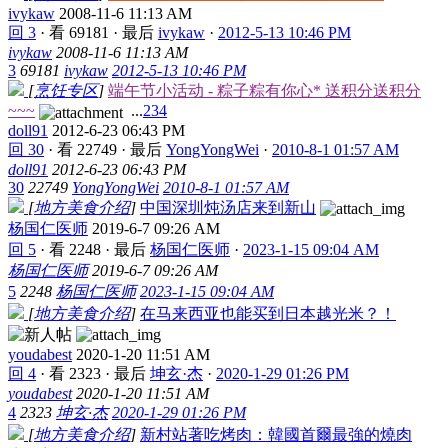
ivykaw
2008-11-6 11:13 AM
回 3
·
看 69181
·
最后
ivykaw
·
2012-5-13 10:46 PM
ivykaw
2008-11-6 11:13 AM
3
69181
ivykaw
2012-5-13 10:46 PM
[
烹饪专区
]
端午节小活动 - 粽子粽有你心* 送积分送积分
~~~
...
2
3
4
doll91
2012-6-23 06:43 PM
回 30
·
看 22749
·
最后
YongYongWei
·
2010-8-1 01:57 AM
doll91
2012-6-23 06:43 PM
30
22749
YongYongWei
2010-8-1 01:57 AM
[
地方美食介绍
]
中国深圳炖汤店来到新山
杨国仁医师
2019-6-7 09:26 AM
回 5
·
看 2248
·
最后
杨国仁医师
·
2023-1-15 09:04 AM
杨国仁医师
2019-6-7 09:26 AM
5
2248
杨国仁医师
2023-1-15 09:04 AM
[
地方美食介绍
]
在马来西亚也能买到日本越光米？！
youdabest
2020-1-20 11:51 AM
回 4
·
看 2323
·
最后
坤玄·杰
·
2020-1-29 01:26 PM
youdabest
2020-1-20 11:51 AM
4
2323
坤玄·杰
2020-1-29 01:26 PM
[
地方美食介绍
]
新村站著吃烤肉：韓國首爾最強的燒肉