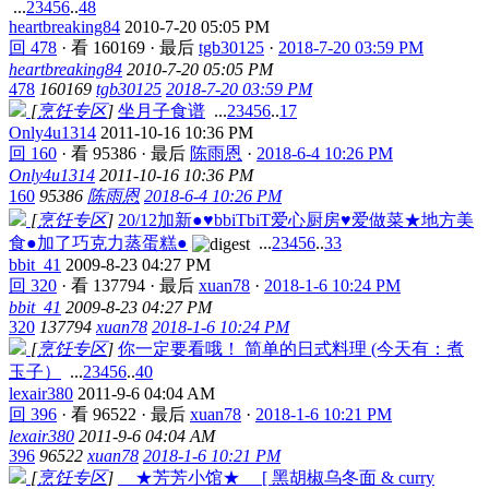
...
2
3
4
5
6
..
48
heartbreaking84
2010-7-20 05:05 PM
回 478
·
看 160169
·
最后
tgb30125
·
2018-7-20 03:59 PM
heartbreaking84
2010-7-20 05:05 PM
478
160169
tgb30125
2018-7-20 03:59 PM
[
烹饪专区
]
坐月子食谱
...
2
3
4
5
6
..
17
Only4u1314
2011-10-16 10:36 PM
回 160
·
看 95386
·
最后
陈雨恩
·
2018-6-4 10:26 PM
Only4u1314
2011-10-16 10:36 PM
160
95386
陈雨恩
2018-6-4 10:26 PM
[
烹饪专区
]
20/12加新●♥bbiTbiT爱心厨房♥爱做菜★地方美
食●加了巧克力蒸蛋糕●
...
2
3
4
5
6
..
33
bbit_41
2009-8-23 04:27 PM
回 320
·
看 137794
·
最后
xuan78
·
2018-1-6 10:24 PM
bbit_41
2009-8-23 04:27 PM
320
137794
xuan78
2018-1-6 10:24 PM
[
烹饪专区
]
你一定要看哦！ 简单的日式料理 (今天有：煮
玉子）
...
2
3
4
5
6
..
40
lexair380
2011-9-6 04:04 AM
回 396
·
看 96522
·
最后
xuan78
·
2018-1-6 10:21 PM
lexair380
2011-9-6 04:04 AM
396
96522
xuan78
2018-1-6 10:21 PM
[
烹饪专区
]
__★芳芳小馆★__ [ 黑胡椒乌冬面 & curry