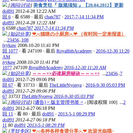
[
询问/讨论
]
美食烹饪『 版规须知 』【28.04.2012】更新
doll91
2012-4-28 12:22 AM
回 6
·
看 6588
·
最后
chan787
·
2017-7-14 11:34 PM
doll91
2012-4-28 12:22 AM
6
6588
chan787
2017-7-14 11:34 PM
[
知识分享
]
❤.•:猫咪の小厨房:•.❤ （有时间一定来报道）
...
2
3
4
5
6
..
108
ivykaw
2008-10-20 11:41 PM
回 1077
·
看 247109
·
最后
RoyalfnbAcademy
·
2016-12-30 11:20
AM
ivykaw
2008-10-20 11:41 PM
1077
247109
RoyalfnbAcademy
2016-12-30 11:20 AM
[
知识分享
]
～～～××必读厨房秘诀～～～××
...
2
3
4
5
6
..
7
doll91
2012-7-29 09:06 PM
回 67
·
看 33733
·
最后
TheLittleNyonya
·
2016-9-30 05:03 PM
doll91
2012-7-29 09:06 PM
67
33733
TheLittleNyonya
2016-9-30 05:03 PM
[
询问/讨论
]
[通告] = 版主管理书签 =
- [阅读权限
100
]
...
2
doll91
2012-4-27 06:18 PM
回 11
·
看 80
·
最后
doll91
·
2013-5-1 08:29 PM
doll91
2012-4-27 06:18 PM
11
80
doll91
2013-5-1 08:29 PM
[
烹饪专区
]
❤.•:各种各样食谱分享:•.❤ 欢迎光临哦~