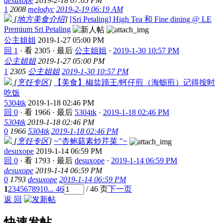
desuxope
2019-2-18 07:05 PM
1
2008
melodyc
2019-2-19 06:19 AM
[
地方美食介绍
]
[Sri Petaling] High Tea 和 Fine dining @ LE
Premium Sri Petaling
公主姐姐
2019-1-27 05:00 PM
回 1
·
看 2305
·
最后
公主姐姐
·
2019-1-30 10:57 PM
公主姐姐
2019-1-27 05:00 PM
1
2305
公主姐姐
2019-1-30 10:57 PM
[
烹饪专区
]
【美食】椒盐蹄王/蚵仔煎（海蛎煎）记得按时
吃饭
5304tk
2019-1-18 02:46 PM
回 0
·
看 1966
·
最后
5304tk
·
2019-1-18 02:46 PM
5304tk
2019-1-18 02:46 PM
0
1966
5304tk
2019-1-18 02:46 PM
[
烹饪专区
]
~"杏鲍菇素炒芹菜 "~
desuxope
2019-1-14 06:59 PM
回 0
·
看 1793
·
最后
desuxope
·
2019-1-14 06:59 PM
desuxope
2019-1-14 06:59 PM
0
1793
desuxope
2019-1-14 06:59 PM
1
2
3
4
5
6
7
8
9
10
... 46
/ 46 页
下一页
返 回
快速发帖