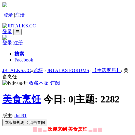
|
登录
|
注册
登录
☰
登录
注册
搜索
Facebook
JBTALKS.CC
»
论坛
›
JBTALKS FORUMS
›
【生活家居】
›
美
食烹饪
收藏本版
|
订阅
美食烹饪
今日:
0
|
主题:
2282
版主:
doll91
本版块规则
< 点击查阅
▇ ▆ ▃
欢迎来到 美食烹饪
▃ ▅ ▆