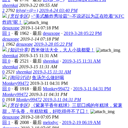
sheenkai
2019-3-22 09:55 AM
2
2792
felyn(=@=)
2019-4-24 03:40 PM
[
烹饪专区
]
~"美式酪炸秀珍菇"~不说还以为正在吃着"KFC
炸鸡"呢！
desuxope
2019-1-14 07:18 PM
回 1
·
看 1962
·
最后
desuxope
·
2019-3-28 05:22 PM
desuxope
2019-1-14 07:18 PM
1
1962
desuxope
2019-3-28 05:22 PM
[
知识分享
]
西米做法大全，大人小孩都愛！
sheenkai
2019-3-15 11:31 AM
回 0
·
看 2521
·
最后
sheenkai
·
2019-3-15 11:31 AM
sheenkai
2019-3-15 11:31 AM
0
2521
sheenkai
2019-3-15 11:31 AM
[
询问/讨论
]
鱼汤怎么做好喝
Monkey99472
2019-3-11 04:31 PM
回 0
·
看 1918
·
最后
Monkey99472
·
2019-3-11 04:31 PM
Monkey99472
2019-3-11 04:31 PM
0
1918
Monkey99472
2019-3-11 04:31 PM
[
烹饪专区
]
《紫薯芋香年糕球》三层囗感的年糕球，紫薯
甜，芋头香，年糕软糯，好吃得停不了囗！
desuxope
2019-2-18 07:05 PM
回 1
·
看 2008
·
最后
melodyc
·
2019-2-19 06:19 AM