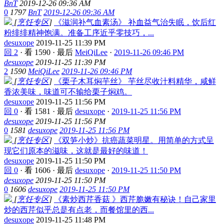
BnT
2019-12-26 09:36 AM
0
1797
BnT
2019-12-26 09:36 AM
[
烹饪专区
]
《滋润补气血素汤》 补血益气治失眠，饮后红
粉绯绯精神饱满。准备工序近乎零技巧，...
desuxope
2019-11-25 11:39 PM
回 2
·
看 1590
·
最后
MeiQiLee
·
2019-11-26 09:46 PM
desuxope
2019-11-25 11:39 PM
2
1590
MeiQiLee
2019-11-26 09:46 PM
[
烹饪专区
]
《栗子木耳焖芋丝》 芋丝尽收汁料精华，咸鲜
香浓美味，味道可不输给栗子焖鸡。
desuxope
2019-11-25 11:56 PM
回 0
·
看 1581
·
最后
desuxope
·
2019-11-25 11:56 PM
desuxope
2019-11-25 11:56 PM
0
1581
desuxope
2019-11-25 11:56 PM
[
烹饪专区
]
《双笋小炒》抗癌蔬菜明星。用简单的方式呈
现它们原本的滋味，这就是最好的味道！
desuxope
2019-11-25 11:50 PM
回 0
·
看 1606
·
最后
desuxope
·
2019-11-25 11:50 PM
desuxope
2019-11-25 11:50 PM
0
1606
desuxope
2019-11-25 11:50 PM
[
烹饪专区
]
《素炒西芹香菇 》西芹脆嫩有秘诀！自己家里
炒的西芹似乎总是有点老，而餐馆里的西...
desuxope
2019-11-25 11:48 PM