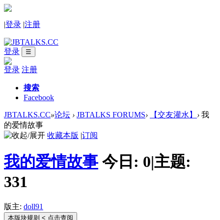
|
登录
|
注册
登录
☰
登录
注册
搜索
Facebook
JBTALKS.CC
»
论坛
›
JBTALKS FORUMS
›
【交友灌水】
›
我
的爱情故事
收藏本版
|
订阅
我的爱情故事
今日:
0
|
主题:
331
版主:
doll91
本版块规则
< 点击查阅