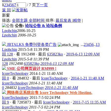
doll91
1
2
3
4
5
6
7
/ 7 页
下一页
返 回
新窗
筛选:
全部主题
全部时间
排序:
最后发表
|
精华
|
公告:
论坛公告 & 论坛条例
Lpohchin
2006-10-25
Lpohchin
2006-10-25
JBTALKS 免费刊登各类广告
...
2
3
4
5
6
..
13
Lpohchin
2015-5-8 11:39 PM
回 128
·
看 1912498
·
最后
635823ko
·
2019-6-13 12:09 AM
Lpohchin
2015-5-8 11:39 PM
128
1912498
635823ko
2019-6-13 12:09 AM
SME 公司网页设计 RM999 !
IcoreTechnology
2014-1-21 11:40 AM
回 0
·
看 284832
·
最后
IcoreTechnology
·
2014-1-21 11:40 AM
IcoreTechnology
2014-1-21 11:40 AM
0
284832
IcoreTechnology
2014-1-21 11:40 AM
网络商店系统出售 Icore Technology Web Hosting.
IcoreTechnology
2011-7-5 02:24 PM
回 9
·
看 7285873
·
最后
IcoreTechnology
·
2011-7-15 11:35 AM
IcoreTechnology
2011-7-5 02:24 PM