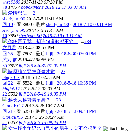
wwc9360
2017-11-29 07:20 PM
78
14777
bobokimche
2018-12-17 03:37 AM
爱情想法
...
2
sherlynn_90
2018-7-5 11:41 AM
回 10
·
看 3890
·
最后
sherlynn_90
·
2018-7-10 09:11 AM
sherlynn_90
2018-7-5 11:41 AM
10
3890
sherlynn_90
2018-7-10 09:11 AM
你伤害了我，却连句道歉都不给！
...
2
3
4
六月君
2018-4-2 08:55 PM
回 35
·
看 7807
·
最后
ljljlj
·
2018-6-30 07:00 PM
六月君
2018-4-2 08:55 PM
35
7807
ljljlj
2018-6-30 07:00 PM
該原諒？要怎麼做才對
...
2
3
bbgia017
2018-5-12 02:33 AM
回 22
·
看 5532
·
最后
ljljlj
·
2018-5-18 10:35 PM
bbgia017
2018-5-12 02:33 AM
22
5532
ljljlj
2018-5-18 10:35 PM
越长大越习惯单身？
...
2
3
CloudEx17
2017-5-26 10:27 AM
回 21
·
看 6253
·
最后
ljljlj
·
2018-5-13 09:43 PM
CloudEx17
2017-5-26 10:27 AM
21
6253
ljljlj
2018-5-13 09:43 PM
女生找个年纪比自己小的男生，会不会很累？