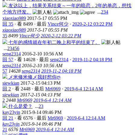
友达以上，结果关系结束～一年的暗恋，2年的单恋，想找
个地方抒发。
...
2
3
4
xiaoxiao989
2017-5-17 05:55 PM
回 35
·
看 8499
·
最后
Vince何少
·
2020-2-12 03:22 PM
xiaoxiao989
2017-5-17 05:55 PM
35
8499
Vince何少
2020-2-12 03:22 PM
七年的感情就在年初二晚上和平的结束了。
...
2
3
4
5
6
seng2314
2016-2-10 10:56 AM
回 57
·
看 14628
·
最后
seng2314
·
2019-11-2 04:18 PM
seng2314
2016-2-10 10:56 AM
57
14628
seng2314
2019-11-2 04:18 PM
メ米修米修メ我好想你ღ
siewkian
2017-2-15 04:13 PM
回 2
·
看 2448
·
最后
Mr6969
·
2019-6-4 12:14 AM
siewkian
2017-2-15 04:13 PM
2
2448
Mr6969
2019-6-4 12:14 AM
什么是爱？
...
2
3
kay23yin
2015-9-14 09:46 PM
回 21
·
看 6576
·
最后
Mr6969
·
2019-6-4 12:14 AM
kay23yin
2015-9-14 09:46 PM
21
6576
Mr6969
2019-6-4 12:14 AM