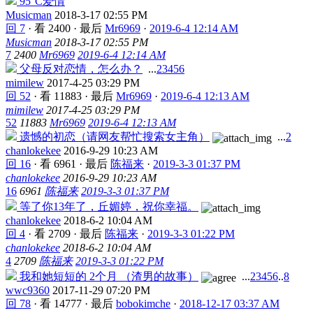
95°C爱情
Musicman
2018-3-17 02:55 PM
回 7
·
看 2400
·
最后
Mr6969
·
2019-6-4 12:14 AM
Musicman
2018-3-17 02:55 PM
7
2400
Mr6969
2019-6-4 12:14 AM
父母反对恋情，怎么办？
...
2
3
4
5
6
mimilew
2017-4-25 03:29 PM
回 52
·
看 11883
·
最后
Mr6969
·
2019-6-4 12:13 AM
mimilew
2017-4-25 03:29 PM
52
11883
Mr6969
2019-6-4 12:13 AM
遗憾的初恋（请网友帮忙搜索女主角）
...
2
chanlokekee
2016-9-29 10:23 AM
回 16
·
看 6961
·
最后
陈福来
·
2019-3-3 01:37 PM
chanlokekee
2016-9-29 10:23 AM
16
6961
陈福来
2019-3-3 01:37 PM
等了你13年了，丘媚婷，祝你幸福。
chanlokekee
2018-6-2 10:04 AM
回 4
·
看 2709
·
最后
陈福来
·
2019-3-3 01:22 PM
chanlokekee
2018-6-2 10:04 AM
4
2709
陈福来
2019-3-3 01:22 PM
我和她短短的 2个月 （渣男的故事）
...
2
3
4
5
6
..
8
wwc9360
2017-11-29 07:20 PM
回 78
·
看 14777
·
最后
bobokimche
·
2018-12-17 03:37 AM