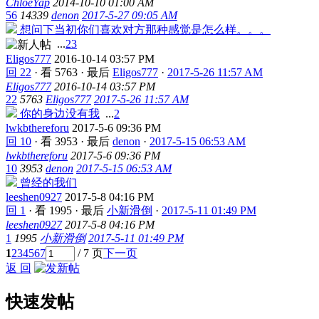
ChloeYap
2014-10-10 01:00 AM
56
14339
denon
2017-5-27 09:05 AM
想问下当初你们喜欢对方那种感觉是怎么样。。。
...
2
3
Eligos777
2016-10-14 03:57 PM
回 22
·
看 5763
·
最后
Eligos777
·
2017-5-26 11:57 AM
Eligos777
2016-10-14 03:57 PM
22
5763
Eligos777
2017-5-26 11:57 AM
你的身边没有我
...
2
lwkbthereforu
2017-5-6 09:36 PM
回 10
·
看 3953
·
最后
denon
·
2017-5-15 06:53 AM
lwkbthereforu
2017-5-6 09:36 PM
10
3953
denon
2017-5-15 06:53 AM
曾经的我们
leeshen0927
2017-5-8 04:16 PM
回 1
·
看 1995
·
最后
小新滑倒
·
2017-5-11 01:49 PM
leeshen0927
2017-5-8 04:16 PM
1
1995
小新滑倒
2017-5-11 01:49 PM
1
2
3
4
5
6
7
/ 7 页
下一页
返 回
快速发帖