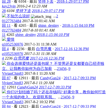
回 28
·
看 6104
·
最后
坚持下去
·
2018-1-29 07:17 PM
kay23yin
2016-2-4 12:23 AM
28
6104
坚持下去
2018-1-29 07:17 PM
不知怎么说好
...
2
0127763484
2017-8-10 01:41 AM
回 11
·
看 4265
·
最后
shinn_destiny
·
2018-1-15 04:10 PM
0127763484
2017-8-10 01:41 AM
11
4265
shinn_destiny
2018-1-15 04:10 PM
愛情
q1052536976
2017-1-31 11:38 AM
回 4
·
看 2236
·
最后
白雪恶魔
·
2017-12-16 12:36 PM
q1052536976
2017-1-31 11:38 AM
4
2236
白雪恶魔
2017-12-16 12:36 PM
你会选择爱情还是面包呢？ 不管男还是女都要自己经济独
立。让我教你如何为自己加薪
...
2
3
4
5
6
..
9
VivianChin83
2017-8-1 11:20 AM
回 87
·
看 12911
·
最后
CandyGan24
·
2017-12-7 09:33 PM
VivianChin83
2017-8-1 11:20 AM
87
12911
CandyGan24
2017-12-7 09:33 PM
你们计划结婚了吗？还在存钱吗? 好康分享，教你如何打造
一个永续的收入。欢迎联系我。
...
2
3
4
5
6
..
9
VivianChin83
2017-8-2 10:32 PM
回 84
·
看 12923
·
最后
CandyGan24
·
2017-12-7 09:33 PM