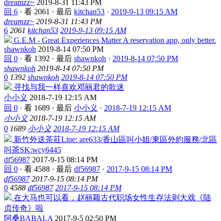
dreamzz~
2019-8-31 11:43 PM
回 6
·
看 2061
·
最后
kitchan53
·
2019-9-13 09:15 AM
dreamzz~
2019-8-31 11:43 PM
6
2061
kitchan53
2019-9-13 09:15 AM
G.E.M - Great Experiences Matter A reservation app, only better.
shawnkoh
2019-8-14 07:50 PM
回 0
·
看 1392
·
最后
shawnkoh
·
2019-8-14 07:50 PM
shawnkoh
2019-8-14 07:50 PM
0
1392
shawnkoh
2019-8-14 07:50 PM
寻找与我一样喜欢邓丽君的歌迷
小小义
2018-7-19 12:15 AM
回 0
·
看 1689
·
最后
小小义
·
2018-7-19 12:15 AM
小小义
2018-7-19 12:15 AM
0
1689
小小义
2018-7-19 12:15 AM
新竹外送茶莊Line: are633/香山區叫小姐/東區外約服務/北區
叫茶SK:wcy6445
df56987
2017-9-15 08:14 PM
回 0
·
看 4588
·
最后
df56987
·
2017-9-15 08:14 PM
df56987
2017-9-15 08:14 PM
0
4588
df56987
2017-9-15 08:14 PM
在大马也可以看，赵丽颖古代职场女性生存法则大戏《陆
贞传奇》啦
阿桑BABALA
2017-9-5 02:50 PM