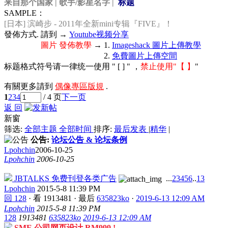
来自那个国家 | 歌手/影星名字 |
标题
SAMPLE：
[日本] 滨崎步 - 2011年全新mini专辑『FIVE』！
發佈方式. 請到 →
Youtube视频分享
圖片 發佈教學
→ 1.
Imageshack 圖片上傳教學
2.
免費圖片上傳空間
标题格式符号请一律统一使用 " [ ] " ，
禁止使用"【 】
"
有關更多請到
偶像專區版規
.
1
2
3
4
/ 4 页
下一页
返 回
新窗
筛选:
全部主题
全部时间
排序:
最后发表
|
精华
|
公告:
论坛公告 & 论坛条例
Lpohchin
2006-10-25
Lpohchin
2006-10-25
JBTALKS 免费刊登各类广告
...
2
3
4
5
6
..
13
Lpohchin
2015-5-8 11:39 PM
回 128
·
看 1913481
·
最后
635823ko
·
2019-6-13 12:09 AM
Lpohchin
2015-5-8 11:39 PM
128
1913481
635823ko
2019-6-13 12:09 AM
SME 公司网页设计 RM999 !