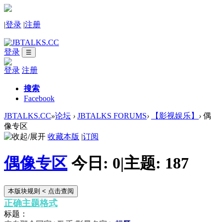
|
登录
|
注册
登录
☰
登录
注册
搜索
Facebook
JBTALKS.CC
»
论坛
›
JBTALKS FORUMS
›
【影视娱乐】
›
偶
像专区
收藏本版
|
订阅
偶像专区
今日:
0
|
主题:
187
本版块规则
< 点击查阅
正确主题格式
标题：