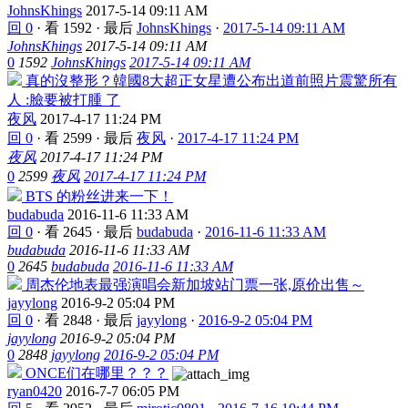
JohnsKhings
2017-5-14 09:11 AM
回 0
·
看 1592
·
最后
JohnsKhings
·
2017-5-14 09:11 AM
JohnsKhings
2017-5-14 09:11 AM
0
1592
JohnsKhings
2017-5-14 09:11 AM
真的沒整形？韓國8大超正女星遭公布出道前照片震驚所有
人 :臉要被打腫 了
夜风
2017-4-17 11:24 PM
回 0
·
看 2599
·
最后
夜风
·
2017-4-17 11:24 PM
夜风
2017-4-17 11:24 PM
0
2599
夜风
2017-4-17 11:24 PM
BTS 的粉丝进来一下！
budabuda
2016-11-6 11:33 AM
回 0
·
看 2645
·
最后
budabuda
·
2016-11-6 11:33 AM
budabuda
2016-11-6 11:33 AM
0
2645
budabuda
2016-11-6 11:33 AM
周杰伦地表最强演唱会新加坡站门票一张,原价出售～
jayylong
2016-9-2 05:04 PM
回 0
·
看 2848
·
最后
jayylong
·
2016-9-2 05:04 PM
jayylong
2016-9-2 05:04 PM
0
2848
jayylong
2016-9-2 05:04 PM
ONCE们在哪里？？？
ryan0420
2016-7-7 06:05 PM