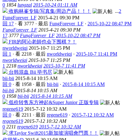
0
1854
lungzal
2015-10-24 01:11 AM
收购林峯专辑/写真集/周边产品！！！
...
2
FungForever_LF
2015-4-21 09:30 PM
回 17
·
看 3777
·
最后
FungForever_LF
·
2015-10-22 08:47 PM
FungForever_LF
2015-4-21 09:30 PM
17
3777
FungForever_LF
2015-10-22 08:47 PM
FIR的阿沁老師也会下围棋？！
nworldweiqi
2015-10-7 11:25 PM
回 1
·
看 2218
·
最后
nworldweiqi
·
2015-10-7 11:41 PM
nworldweiqi
2015-10-7 11:25 PM
1
2218
nworldweiqi
2015-10-7 11:41 PM
台韩混血 Bii 毕书尽
bii-bii
2015-8-14 10:15 AM
回 0
·
看 1958
·
最后
bii-bii
·
2015-8-14 10:15 AM
bii-bii
2015-8-14 10:15 AM
0
1958
bii-bii
2015-8-14 10:15 AM
低价转售东方神起&Super Junior 正版专辑
regene619
2015-7-12 10:32 AM
回 0
·
看 2211
·
最后
regene619
·
2015-7-12 10:32 AM
regene619
2015-7-12 10:32 AM
0
2211
regene619
2015-7-12 10:32 AM
求Taylor Swift2015新加坡演唱會門票！！
你很笨xD
2015-6-30 11:58 PM