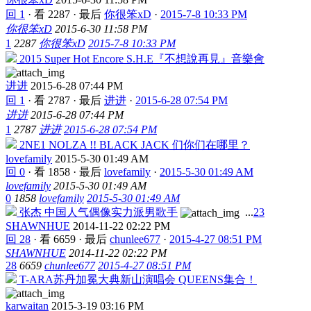
回 1
·
看 2287
·
最后
你很笨xD
·
2015-7-8 10:33 PM
你很笨xD
2015-6-30 11:58 PM
1
2287
你很笨xD
2015-7-8 10:33 PM
2015 Super Hot Encore S.H.E『不想說再見』音樂會
进进
2015-6-28 07:44 PM
回 1
·
看 2787
·
最后
进进
·
2015-6-28 07:54 PM
进进
2015-6-28 07:44 PM
1
2787
进进
2015-6-28 07:54 PM
2NE1 NOLZA !! BLACK JACK 们你们在哪里？
lovefamily
2015-5-30 01:49 AM
回 0
·
看 1858
·
最后
lovefamily
·
2015-5-30 01:49 AM
lovefamily
2015-5-30 01:49 AM
0
1858
lovefamily
2015-5-30 01:49 AM
张杰 中国人气偶像实力派男歌手
...
2
3
SHAWNHUE
2014-11-22 02:22 PM
回 28
·
看 6659
·
最后
chunlee677
·
2015-4-27 08:51 PM
SHAWNHUE
2014-11-22 02:22 PM
28
6659
chunlee677
2015-4-27 08:51 PM
T-ARA苏丹加冕大典新山演唱会 QUEENS集合！
karwaitan
2015-3-19 03:16 PM