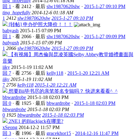
ting_hopefully
2014-12-6 01:18 AM
回 1
·
看 2412
·
最后
slw19870620slw
·
2015-1-27 09:10 PM
ting_hopefully
2014-12-6 01:18 AM
1
2412
slw19870620slw
2015-1-27 09:10 PM
[转帖] 申办护照大降价！！！
babyash
2015-1-15 07:09 PM
回 1
·
看 2066
·
最后
slw19870620slw
·
2015-1-27 09:09 PM
babyash
2015-1-15 07:09 PM
1
2066
slw19870620slw
2015-1-27 09:09 PM
【有视频】周杰倫與昆凌英國Selby Abbey教堂婚禮畫面與
音樂
iiky
2015-1-19 11:02 AM
回 7
·
看 2756
·
最后
kelly118
·
2015-1-20 12:21 AM
iiky
2015-1-19 11:02 AM
7
2756
kelly118
2015-1-20 12:21 AM
想要Bii毕书尽的亲笔签名专辑吗？ 快进来看看^_^
bbwardrobe
2015-1-18 02:03 PM
回 0
·
看 1925
·
最后
bbwardrobe
·
2015-1-18 02:03 PM
bbwardrobe
2015-1-18 02:03 PM
0
1925
bbwardrobe
2015-1-18 02:03 PM
2NE1 的Blackjack在哪里?
xSeong
2014-12-2 11:57 PM
回 3
·
看 1996
·
最后
gracekhor15
·
2014-12-16 11:47 PM