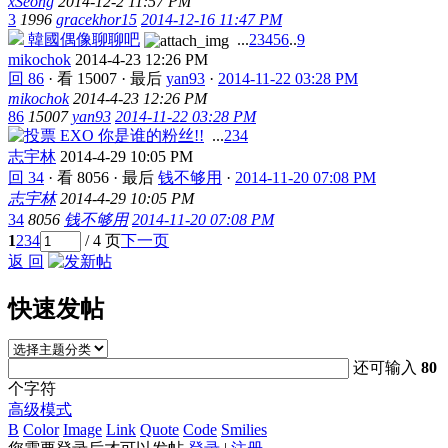
xSeong
2014-12-2 11:57 PM
3
1996
gracekhor15
2014-12-16 11:47 PM
韓國偶像聊聊吧
...
2
3
4
5
6
..
9
mikochok
2014-4-23 12:26 PM
回 86
·
看 15007
·
最后
yan93
·
2014-11-22 03:28 PM
mikochok
2014-4-23 12:26 PM
86
15007
yan93
2014-11-22 03:28 PM
EXO 你是谁的粉丝!!
...
2
3
4
志宇林
2014-4-29 10:05 PM
回 34
·
看 8056
·
最后
钱不够用
·
2014-11-20 07:08 PM
志宇林
2014-4-29 10:05 PM
34
8056
钱不够用
2014-11-20 07:08 PM
1
2
3
4
/ 4 页
下一页
返 回
快速发帖
还可输入
80
个字符
高级模式
B
Color
Image
Link
Quote
Code
Smilies