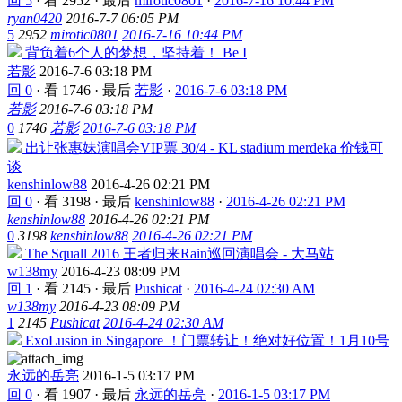
回 5
·
看 2952
·
最后
mirotic0801
·
2016-7-16 10:44 PM
ryan0420
2016-7-7 06:05 PM
5
2952
mirotic0801
2016-7-16 10:44 PM
背负着6个人的梦想，坚持着！ Be I
若影
2016-7-6 03:18 PM
回 0
·
看 1746
·
最后
若影
·
2016-7-6 03:18 PM
若影
2016-7-6 03:18 PM
0
1746
若影
2016-7-6 03:18 PM
出让张惠妹演唱会VIP票 30/4 - KL stadium merdeka 价钱可
谈
kenshinlow88
2016-4-26 02:21 PM
回 0
·
看 3198
·
最后
kenshinlow88
·
2016-4-26 02:21 PM
kenshinlow88
2016-4-26 02:21 PM
0
3198
kenshinlow88
2016-4-26 02:21 PM
The Squall 2016 王者归来Rain巡回演唱会 - 大马站
w138my
2016-4-23 08:09 PM
回 1
·
看 2145
·
最后
Pushicat
·
2016-4-24 02:30 AM
w138my
2016-4-23 08:09 PM
1
2145
Pushicat
2016-4-24 02:30 AM
ExoLusion in Singapore ！门票转让！绝对好位置！1月10号
永远的岳亮
2016-1-5 03:17 PM
回 0
·
看 1907
·
最后
永远的岳亮
·
2016-1-5 03:17 PM