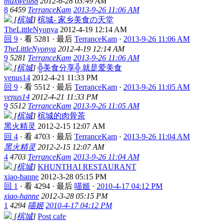
maxwell88
2012-6-28 03:49 AM
8
6459
TerranceKam
2013-9-26 11:06 AM
[
槟城
]
槟城- 家乡美食の天堂
TheLittleNyonya
2012-4-19 12:14 AM
回 9
·
看 5281
·
最后
TerranceKam
·
2013-9-26 11:06 AM
TheLittleNyonya
2012-4-19 12:14 AM
9
5281
TerranceKam
2013-9-26 11:06 AM
[
槟城
]
╬美食分享╬ 就是爱美食
venus14
2012-4-21 11:33 PM
回 9
·
看 5512
·
最后
TerranceKam
·
2013-9-26 11:05 AM
venus14
2012-4-21 11:33 PM
9
5512
TerranceKam
2013-9-26 11:05 AM
[
槟城
]
槟城的肉骨茶
黑火精灵
2012-2-15 12:07 AM
回 4
·
看 4703
·
最后
TerranceKam
·
2013-9-26 11:04 AM
黑火精灵
2012-2-15 12:07 AM
4
4703
TerranceKam
2013-9-26 11:04 AM
[
槟城
]
KHUNTHAI RESTAURANT
xiao-hanne
2012-3-28 05:15 PM
回 1
·
看 4294
·
最后
喵姬
·
2010-4-17 04:12 PM
xiao-hanne
2012-3-28 05:15 PM
1
4294
喵姬
2010-4-17 04:12 PM
[
槟城
]
Post cafe