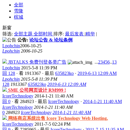
全部
雪隆
槟城
新窗
筛选:
全部主题
全部时间
排序:
最后发表
|
精华
|
公告:
论坛公告 & 论坛条例
Lpohchin
2006-10-25
Lpohchin
2006-10-25
JBTALKS 免费刊登各类广告
...
2
3
4
5
6
..
13
Lpohchin
2015-5-8 11:39 PM
回 128
·
看 1913367
·
最后
635823ko
·
2019-6-13 12:09 AM
Lpohchin
2015-5-8 11:39 PM
128
1913367
635823ko
2019-6-13 12:09 AM
SME 公司网页设计 RM999 !
IcoreTechnology
2014-1-21 11:40 AM
回 0
·
看 284923
·
最后
IcoreTechnology
·
2014-1-21 11:40 AM
IcoreTechnology
2014-1-21 11:40 AM
0
284923
IcoreTechnology
2014-1-21 11:40 AM
网络商店系统出售 Icore Technology Web Hosting.
IcoreTechnology
2011-7-5 02:24 PM
回 9
·
看 7285965
·
最后
IcoreTechnology
·
2011-7-15 11:35 AM