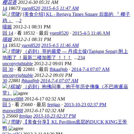
樱花香
2012-6-30 05:31 AM
14
18673
yuen8520
2015-4-5 11:47 AM
[
雪隆
]
[美食介绍] KL - Berjaya Times Square 后面的 『 椰子
鸡 』
...
2
喵姬
2012-2-1 08:31 PM
回 14
·
看 18532
·
最后
yuen8520
·
2015-4-5 11:46 AM
喵姬
2012-2-1 08:31 PM
14
18532
yuen8520
2015-4-5 11:46 AM
[
雪隆
]
（必到）哥的最爱 --- 丹戎士拔(Tanjung Sepat) 附上
地图了 ！最新二楼加图了 ！！！
...
2
3
4
uncopyrightable
2012-2-2 09:01 PM
回 30
·
看 22881
·
最后
fhkaafjnb
·
2014-7-4 07:07 AM
uncopyrightable
2012-2-2 09:01 PM
30
22881
fhkaafjnb
2014-7-4 07:07 AM
[
槟城
]
（必到）抱佛问事，抱千年历史佛像（不巴南暹庙
堂）
maxwell88
2012-6-17 02:32 AM
回 5
·
看 25660
·
最后
fenjiao
·
2013-10-23 02:37 PM
maxwell88
2012-6-17 02:32 AM
5
25660
fenjiao
2013-10-23 02:37 PM
[
雪隆
]
【美食分享】KL Pavillion底层的DUCK KING王帝
鸭