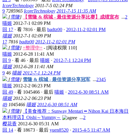
IcoreTechnology
2011-7-5 02:24 PM
9
7285965
IcoreTechnology
2011-7-15 11:35 AM
[
雪隆
]
【雪隆 & 槟城 - 最佳资源分享比赛】成绩宣布
...
2
喵姬
2012-7-1 02:09 PM
回 17
·
看 7816
·
最后
badtz00
·
2012-11-2 02:01 PM
喵姬
2012-7-1 02:09 PM
17
7816
badtz00
2012-11-2 02:01 PM
[
雪隆
]
=整理中=
- [阅读权限
110
]
喵姬
2012-6-28 11:41 AM
回 9
·
看 46
·
最后
喵姬
·
2012-7-1 12:24 PM
喵姬
2012-6-28 11:41 AM
9
46
喵姬
2012-7-1 12:24 PM
[
雪隆
]
雪隆 & 槟城 - 最佳资源分享冠军
...
2
3
4
5
喵姬
2012-2-2 06:23 PM
回 49
·
看 1045466
·
最后
喵姬
·
2012-6-30 08:51 AM
喵姬
2012-2-2 06:23 PM
49
1045466
喵姬
2012-6-30 08:51 AM
[
雪隆
]
【美食推荐：Sunway Mentari ━ Nihon Kai 日本海日
本料理店】Oishi～Yummy～
...
2
樱花香
2012-6-30 05:31 AM
回 14
·
看 18673
·
最后
yuen8520
·
2015-4-5 11:47 AM