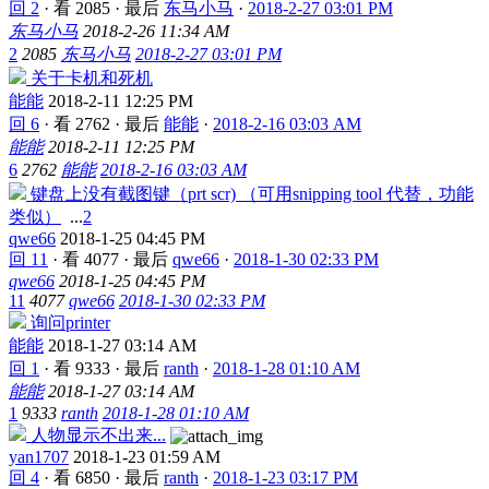
回 2
·
看 2085
·
最后
东马小马
·
2018-2-27 03:01 PM
东马小马
2018-2-26 11:34 AM
2
2085
东马小马
2018-2-27 03:01 PM
关于卡机和死机
能能
2018-2-11 12:25 PM
回 6
·
看 2762
·
最后
能能
·
2018-2-16 03:03 AM
能能
2018-2-11 12:25 PM
6
2762
能能
2018-2-16 03:03 AM
键盘上没有截图键（prt scr) （可用snipping tool 代替，功能
类似）
...
2
qwe66
2018-1-25 04:45 PM
回 11
·
看 4077
·
最后
qwe66
·
2018-1-30 02:33 PM
qwe66
2018-1-25 04:45 PM
11
4077
qwe66
2018-1-30 02:33 PM
询问printer
能能
2018-1-27 03:14 AM
回 1
·
看 9333
·
最后
ranth
·
2018-1-28 01:10 AM
能能
2018-1-27 03:14 AM
1
9333
ranth
2018-1-28 01:10 AM
人物显示不出来...
yan1707
2018-1-23 01:59 AM
回 4
·
看 6850
·
最后
ranth
·
2018-1-23 03:17 PM