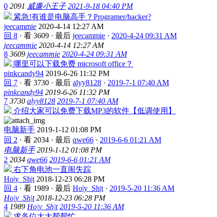
0
2091
威廉小王子
2021-9-18 04:40 PM
紧急!有谁是电脑高手？Programer/hacker?
jeecammie
2020-4-14 12:27 AM
回 8
·
看 3609
·
最后
jeecammie
·
2020-4-24 09:31 AM
jeecammie
2020-4-14 12:27 AM
8
3609
jeecammie
2020-4-24 09:31 AM
哪里可以下载免费 microsoft office？
pinkcandy94
2019-6-26 11:32 PM
回 7
·
看 3730
·
最后
alyy8128
·
2019-7-1 07:40 AM
pinkcandy94
2019-6-26 11:32 PM
7
3730
alyy8128
2019-7-1 07:40 AM
介绍大家可以免费下载MP3的软件【低调使用】
电脑新手
2019-1-12 01:08 PM
回 2
·
看 2034
·
最后
qwe66
·
2019-6-6 01:21 AM
电脑新手
2019-1-12 01:08 PM
2
2034
qwe66
2019-6-6 01:21 AM
右下角电池一直闹失踪
Ho|y_Sh|t
2018-12-23 06:28 PM
回 4
·
看 1989
·
最后
Ho|y_Sh|t
·
2019-5-20 11:36 AM
Ho|y_Sh|t
2018-12-23 06:28 PM
4
1989
Ho|y_Sh|t
2019-5-20 11:36 AM
求各位大大帮帮忙