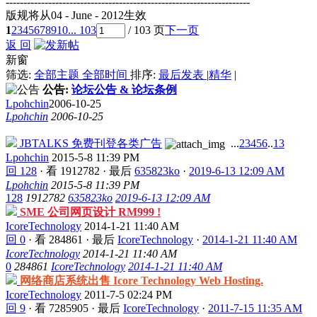
---------------------------------------------------------------------
版规将从04 - June - 2012生效
1
2
3
4
5
6
7
8
9
10
... 103
/ 103 页
下一页
返 回
新窗
筛选:
全部主题
全部时间
排序:
最后发表
|
精华
|
公告:
论坛公告 & 论坛条例
Lpohchin
2006-10-25
Lpohchin
2006-10-25
JBTALKS 免费刊登各类广告
...
2
3
4
5
6
..
13
Lpohchin
2015-5-8 11:39 PM
回 128
·
看 1912782
·
最后
635823ko
·
2019-6-13 12:09 AM
Lpohchin
2015-5-8 11:39 PM
128
1912782
635823ko
2019-6-13 12:09 AM
SME 公司网页设计 RM999 !
IcoreTechnology
2014-1-21 11:40 AM
回 0
·
看 284861
·
最后
IcoreTechnology
·
2014-1-21 11:40 AM
IcoreTechnology
2014-1-21 11:40 AM
0
284861
IcoreTechnology
2014-1-21 11:40 AM
网络商店系统出售 Icore Technology Web Hosting.
IcoreTechnology
2011-7-5 02:24 PM
回 9
·
看 7285905
·
最后
IcoreTechnology
·
2011-7-15 11:35 AM