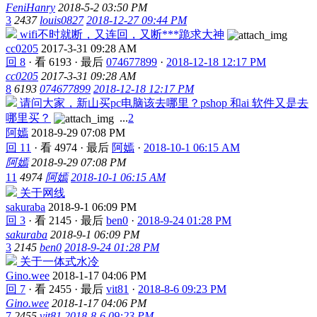
FeniHanry
2018-5-2 03:50 PM
3
2437
louis0827
2018-12-27 09:44 PM
wifi不时就断，又连回，又断***跪求大神
cc0205
2017-3-31 09:28 AM
回 8
·
看 6193
·
最后
074677899
·
2018-12-18 12:17 PM
cc0205
2017-3-31 09:28 AM
8
6193
074677899
2018-12-18 12:17 PM
请问大家，新山买pc电脑该去哪里？pshop 和ai 软件又是去
哪里买？
...
2
阿嫣
2018-9-29 07:08 PM
回 11
·
看 4974
·
最后
阿嫣
·
2018-10-1 06:15 AM
阿嫣
2018-9-29 07:08 PM
11
4974
阿嫣
2018-10-1 06:15 AM
关于网线
sakuraba
2018-9-1 06:09 PM
回 3
·
看 2145
·
最后
ben0
·
2018-9-24 01:28 PM
sakuraba
2018-9-1 06:09 PM
3
2145
ben0
2018-9-24 01:28 PM
关于一体式水冷
Gino.wee
2018-1-17 04:06 PM
回 7
·
看 2455
·
最后
vit81
·
2018-8-6 09:23 PM
Gino.wee
2018-1-17 04:06 PM
7
2455
vit81
2018-8-6 09:23 PM