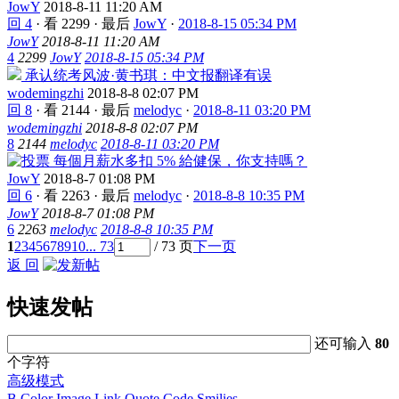
JowY
2018-8-11 11:20 AM
回 4
·
看 2299
·
最后
JowY
·
2018-8-15 05:34 PM
JowY
2018-8-11 11:20 AM
4
2299
JowY
2018-8-15 05:34 PM
承认统考风波·黄书琪：中文报翻译有误
wodemingzhi
2018-8-8 02:07 PM
回 8
·
看 2144
·
最后
melodyc
·
2018-8-11 03:20 PM
wodemingzhi
2018-8-8 02:07 PM
8
2144
melodyc
2018-8-11 03:20 PM
每個月薪水多扣 5% 給健保，你支持嗎？
JowY
2018-8-7 01:08 PM
回 6
·
看 2263
·
最后
melodyc
·
2018-8-8 10:35 PM
JowY
2018-8-7 01:08 PM
6
2263
melodyc
2018-8-8 10:35 PM
1
2
3
4
5
6
7
8
9
10
... 73
/ 73 页
下一页
返 回
快速发帖
还可输入
80
个字符
高级模式
B
Color
Image
Link
Quote
Code
Smilies