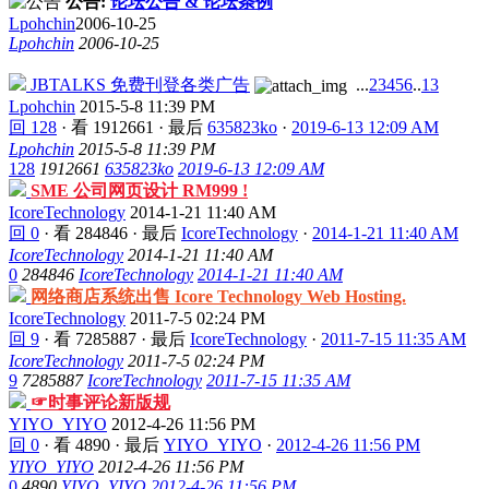
公告:
论坛公告 & 论坛条例
Lpohchin
2006-10-25
Lpohchin
2006-10-25
JBTALKS 免费刊登各类广告
...
2
3
4
5
6
..
13
Lpohchin
2015-5-8 11:39 PM
回 128
·
看 1912661
·
最后
635823ko
·
2019-6-13 12:09 AM
Lpohchin
2015-5-8 11:39 PM
128
1912661
635823ko
2019-6-13 12:09 AM
SME 公司网页设计 RM999 !
IcoreTechnology
2014-1-21 11:40 AM
回 0
·
看 284846
·
最后
IcoreTechnology
·
2014-1-21 11:40 AM
IcoreTechnology
2014-1-21 11:40 AM
0
284846
IcoreTechnology
2014-1-21 11:40 AM
网络商店系统出售 Icore Technology Web Hosting.
IcoreTechnology
2011-7-5 02:24 PM
回 9
·
看 7285887
·
最后
IcoreTechnology
·
2011-7-15 11:35 AM
IcoreTechnology
2011-7-5 02:24 PM
9
7285887
IcoreTechnology
2011-7-15 11:35 AM
☞时事评论新版规
YIYO_YIYO
2012-4-26 11:56 PM
回 0
·
看 4890
·
最后
YIYO_YIYO
·
2012-4-26 11:56 PM
YIYO_YIYO
2012-4-26 11:56 PM
0
4890
YIYO_YIYO
2012-4-26 11:56 PM