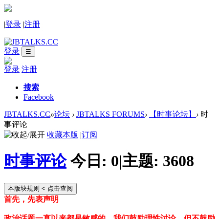
|
登录
|
注册
登录
☰
登录
注册
搜索
Facebook
JBTALKS.CC
»
论坛
›
JBTALKS FORUMS
›
【时事论坛】
›
时
事评论
收藏本版
|
订阅
时事评论
今日:
0
|
主题:
3608
本版块规则
< 点击查阅
首先，先表声明
政治话题一直以来都是敏感的，我们鼓励理性讨论，但不鼓励