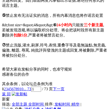
主题和回复。我们鼓励网友凡事都出示证据,谢绝任何形式的
谣言主题。
⑤
禁止发布无法证实的消息，所有内幕消息也将作谣言处置
&lt;font size=&quot;4&quot;&gt;
⑥
24小时内
只能发
三个新主题
,
若被发现违规,将以骗取积分处理。将会把该时段所有新主题
删除并
扣除5分
,严重者将被禁言处分。
⑦
禁止洗版,灌水,刷屏,符号,表情,重叠字等及毫無論點,無意義,
偏激, 離題, 辱罵, 純批評與發洩的主题或回复,将被删除,严重者
将被扣分处分。
希望大家在发帖分享的同时，也准守规矩
感谢各位的合作
其余条例，以论坛总条例为准
1
2
3
4
5
6
7
8
9
10
... 73
/ 73 页
下一页
返 回
新窗
筛选:
全部主题
全部时间
排序:
发帖时间
|
精华
|