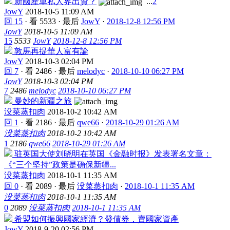
新國產車私人界出資？
...
2
JowY
2018-10-5 11:09 AM
回 15
·
看 5533
·
最后
JowY
·
2018-12-8 12:56 PM
JowY
2018-10-5 11:09 AM
15
5533
JowY
2018-12-8 12:56 PM
敦馬再提華人富有論
JowY
2018-10-3 02:04 PM
回 7
·
看 2486
·
最后
melodyc
·
2018-10-10 06:27 PM
JowY
2018-10-3 02:04 PM
7
2486
melodyc
2018-10-10 06:27 PM
曼妙的新疆之旅
没菜蒸扣肉
2018-10-2 10:42 AM
回 1
·
看 2186
·
最后
qwe66
·
2018-10-29 01:26 AM
没菜蒸扣肉
2018-10-2 10:42 AM
1
2186
qwe66
2018-10-29 01:26 AM
驻英国大使刘晓明在英国《金融时报》发表署名文章：
《“三个坚持”政策是确保新疆...
没菜蒸扣肉
2018-10-1 11:35 AM
回 0
·
看 2089
·
最后
没菜蒸扣肉
·
2018-10-1 11:35 AM
没菜蒸扣肉
2018-10-1 11:35 AM
0
2089
没菜蒸扣肉
2018-10-1 11:35 AM
希盟如何振興國家經濟？發債券，賣國家資產
JowY
2018-9-20 02:56 PM