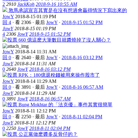
2
2910
JackKoh
2018-9-16 10:55 AM
敦馬承認宣言其實是在沒有想過會贏得情況下寫出來的
JowY
2018-8-15 01:19 PM
回 4
·
看 2306
·
最后
JowY
·
2018-9-15 01:52 PM
JowY
2018-8-15 01:19 PM
4
2306
JowY
2018-9-15 01:52 PM
660 億這麽大筆數目就醬燒掉了沒人關心？
JowY
2018-8-14 11:31 AM
回 0
·
看 2640
·
最后
JowY
·
2018-8-16 03:12 PM
JowY
2018-8-14 11:31 AM
0
2640
JowY
2018-8-16 03:12 PM
RPK：180億退稅錢被用來操作股市了
JowY
2018-8-14 11:29 AM
回 0
·
看 3891
·
最后
JowY
·
2018-8-16 06:57 AM
JowY
2018-8-14 11:29 AM
0
3891
JowY
2018-8-16 06:57 AM
Bung Mokhtar 的「法克優」事件其實很簡單
JowY
2018-8-11 12:12 PM
回 0
·
看 2250
·
最后
JowY
·
2018-8-11 02:04 PM
JowY
2018-8-11 12:12 PM
0
2250
JowY
2018-8-11 02:04 PM
公正黨做麽醬多反骨仔的？