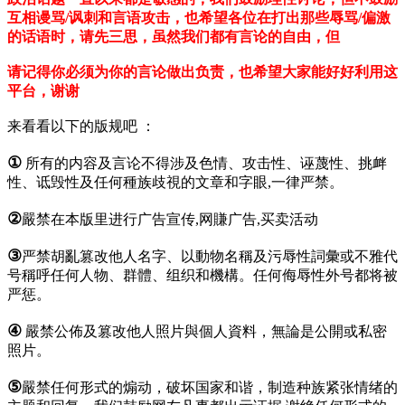
互相谩骂/讽刺和言语攻击，也希望各位在打出那些辱骂/偏激
的话语时，请先三思，虽然我们都有言论的自由，但
请记得你必须为你的言论做出负责，也希望大家能好好利用这
平台，谢谢
来看看以下的版规吧 ：
①
所有的内容及言论不得涉及色情、攻击性、诬蔑性、挑衅
性、诋毁性及任何種族歧視的文章和字眼,一律严禁。
②
嚴禁在本版里进行广告宣传,网賺广告,买卖活动
③
严禁胡亂篡改他人名字、以動物名稱及污辱性詞彙或不雅代
号稱呼任何人物、群體、组织和機構。任何侮辱性外号都将被
严惩。
④
嚴禁公佈及篡改他人照片與個人資料，無論是公開或私密
照片。
⑤
嚴禁任何形式的煽动，破坏国家和谐，制造种族紧张情绪的