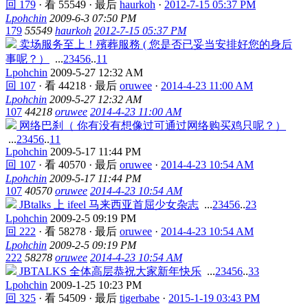
回 179
·
看 55549
·
最后
haurkoh
·
2012-7-15 05:37 PM
Lpohchin
2009-6-3 07:50 PM
179
55549
haurkoh
2012-7-15 05:37 PM
卖场服务至上！殯葬服務 ( 您是否已妥当安排好您的身后
事呢？）
...
2
3
4
5
6
..
11
Lpohchin
2009-5-27 12:32 AM
回 107
·
看 44218
·
最后
oruwee
·
2014-4-23 11:00 AM
Lpohchin
2009-5-27 12:32 AM
107
44218
oruwee
2014-4-23 11:00 AM
网络巴刹（ 你有没有想像过可通过网络购买鸡只呢？）
...
2
3
4
5
6
..
11
Lpohchin
2009-5-17 11:44 PM
回 107
·
看 40570
·
最后
oruwee
·
2014-4-23 10:54 AM
Lpohchin
2009-5-17 11:44 PM
107
40570
oruwee
2014-4-23 10:54 AM
JBtalks 上 ifeel 马来西亚首屈少女杂志
...
2
3
4
5
6
..
23
Lpohchin
2009-2-5 09:19 PM
回 222
·
看 58278
·
最后
oruwee
·
2014-4-23 10:54 AM
Lpohchin
2009-2-5 09:19 PM
222
58278
oruwee
2014-4-23 10:54 AM
JBTALKS 全体高层恭祝大家新年快乐
...
2
3
4
5
6
..
33
Lpohchin
2009-1-25 10:23 PM
回 325
·
看 54509
·
最后
tigerbabe
·
2015-1-19 03:43 PM