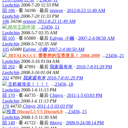
Lpohchin
2008-7-20 11:33 PM
回 106
·
看 34196
·
最后
oruwee
·
2012-8-23 11:49 AM
Lpohchin
2008-7-20 11:33 PM
106
34196
oruwee
2012-8-23 11:49 AM
精华主题申请
...
2
3
4
5
6
..
11
Lpohchin
2008-5-7 02:35 AM
回 105
·
看 65089
·
最后
Eulynn_小幽
·
2007-2-4 08:50 AM
Lpohchin
2008-5-7 02:35 AM
105
65089
Eulynn_小幽
2007-2-4 08:50 AM
JBTALKS.CC 需要您的宝贵意见！ 2008-2009
...
2
3
4
5
6
..
21
Lpohchin
2008-3-16 01:04 AM
回 202
·
看 47091
·
最后
我家最有米
·
2010-7-8 01:29 PM
Lpohchin
2008-3-16 01:04 AM
202
47091
我家最有米
2010-7-8 01:29 PM
主机被攻击！！！！
...
2
3
4
5
6
..
18
Lpohchin
2008-1-6 11:13 PM
回 170
·
看 44735
·
最后
Chinyx
·
2011-1-5 03:03 PM
Lpohchin
2008-1-6 11:13 PM
170
44735
Chinyx
2011-1-5 03:03 PM
Discuz5.5 VS Discuz6.0
...
2
3
4
5
6
..
15
Lpohchin
2008-1-5 11:30 AM
回 149
·
看 41722
·
最后
jbboyz
·
2009-9-24 08:14 PM