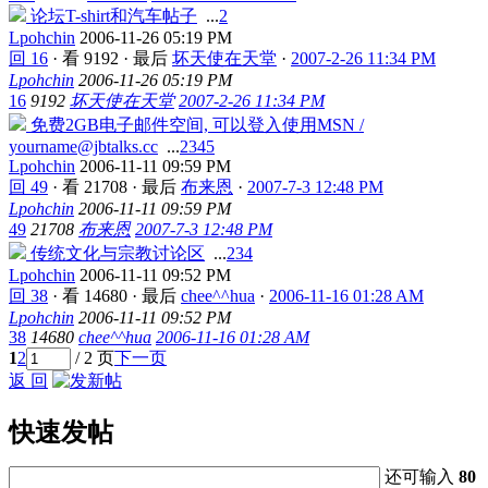
论坛T-shirt和汽车帖子
...
2
Lpohchin
2006-11-26 05:19 PM
回 16
·
看 9192
·
最后
坏天使在天堂
·
2007-2-26 11:34 PM
Lpohchin
2006-11-26 05:19 PM
16
9192
坏天使在天堂
2007-2-26 11:34 PM
免费2GB电子邮件空间, 可以登入使用MSN /
yourname@jbtalks.cc
...
2
3
4
5
Lpohchin
2006-11-11 09:59 PM
回 49
·
看 21708
·
最后
布来恩
·
2007-7-3 12:48 PM
Lpohchin
2006-11-11 09:59 PM
49
21708
布来恩
2007-7-3 12:48 PM
传统文化与宗教讨论区
...
2
3
4
Lpohchin
2006-11-11 09:52 PM
回 38
·
看 14680
·
最后
chee^^hua
·
2006-11-16 01:28 AM
Lpohchin
2006-11-11 09:52 PM
38
14680
chee^^hua
2006-11-16 01:28 AM
1
2
/ 2 页
下一页
返 回
快速发帖
还可输入
80