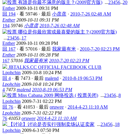
有誰是你最不滿意的版主？(2009官方版)
...
2
3
4
5
6
..
20
Enther
2009-10-11 09:31 PM
回 194
·
看 59746
·
最后
小彦彦
·
2010-7-26 02:48 AM
Enther
2009-10-11 09:31 PM
194
59746
小彦彦
2010-7-26 02:48 AM
哪位是你最欣賞或最喜愛的版主？(2009官方版)
...
2
3
4
5
6
..
17
Enther
2009-10-11 09:28 PM
回 167
·
看 57016
·
最后
我家最有米
·
2010-7-20 02:23 PM
Enther
2009-10-11 09:28 PM
167
57016
我家最有米
2010-7-20 02:23 PM
JBTALKS.CC OFFICIAL FACEBOOK CLUB
Lpohchin
2009-10-8 10:24 PM
回 4
·
看 7473
·
最后
malend
·
2010-8-19 06:53 PM
Lpohchin
2009-10-8 10:24 PM
4
7473
malend
2010-8-19 06:53 PM
Miss Cabana 2009 网络投选 ( 投票关闭)
...
2
3
4
5
6
..
8
Lpohchin
2009-7-31 02:22 PM
回 76
·
看 41053
·
最后
oruwee
·
2014-4-23 11:10 AM
Lpohchin
2009-7-31 02:22 PM
76
41053
oruwee
2014-4-23 11:10 AM
【讨论】讨论是否实行强制卖场认证卖家
...
2
3
4
5
6
..
18
Lpohchin
2009-6-3 07:50 PM