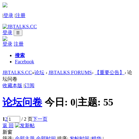
|
登录
|
注册
登录
☰
登录
注册
搜索
Facebook
JBTALKS.CC
»
论坛
›
JBTALKS FORUMS
›
【重要公告】
›
论
坛问卷
收藏本版
|
订阅
论坛问卷
今日:
0
|
主题:
55
1
2
/ 2 页
下一页
返 回
新窗
筛选:
全部主题
全部时间
排序:
发帖时间
|
精华
|