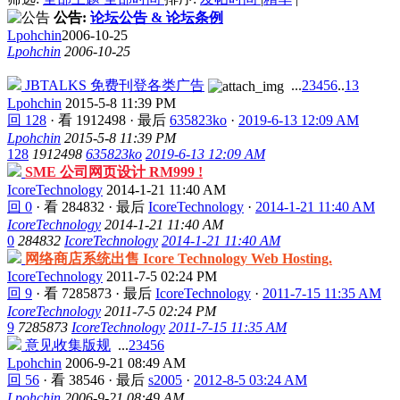
公告:
论坛公告 & 论坛条例
Lpohchin
2006-10-25
Lpohchin
2006-10-25
JBTALKS 免费刊登各类广告
...
2
3
4
5
6
..
13
Lpohchin
2015-5-8 11:39 PM
回 128
·
看 1912498
·
最后
635823ko
·
2019-6-13 12:09 AM
Lpohchin
2015-5-8 11:39 PM
128
1912498
635823ko
2019-6-13 12:09 AM
SME 公司网页设计 RM999 !
IcoreTechnology
2014-1-21 11:40 AM
回 0
·
看 284832
·
最后
IcoreTechnology
·
2014-1-21 11:40 AM
IcoreTechnology
2014-1-21 11:40 AM
0
284832
IcoreTechnology
2014-1-21 11:40 AM
网络商店系统出售 Icore Technology Web Hosting.
IcoreTechnology
2011-7-5 02:24 PM
回 9
·
看 7285873
·
最后
IcoreTechnology
·
2011-7-15 11:35 AM
IcoreTechnology
2011-7-5 02:24 PM
9
7285873
IcoreTechnology
2011-7-15 11:35 AM
意见收集版规
...
2
3
4
5
6
Lpohchin
2006-9-21 08:49 AM
回 56
·
看 38546
·
最后
s2005
·
2012-8-5 03:24 AM
Lpohchin
2006-9-21 08:49 AM