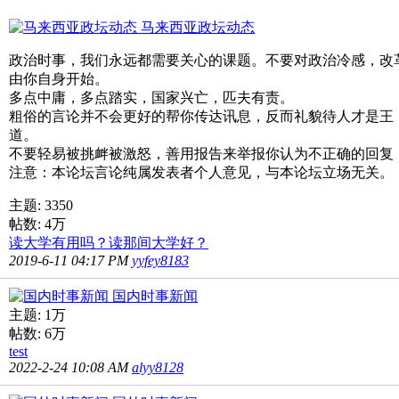
马来西亚政坛动态
政治时事，我们永远都需要关心的课题。不要对政治冷感，改
由你自身开始。
多点中庸，多点踏实，国家兴亡，匹夫有责。
粗俗的言论并不会更好的帮你传达讯息，反而礼貌待人才是王
道。
不要轻易被挑衅被激怒，善用报告来举报你认为不正确的回复
注意：本论坛言论纯属发表者个人意见，与本论坛立场无关。
主题: 3350
帖数:
4万
读大学有用吗？读那间大学好？
2019-6-11 04:17 PM
yyfey8183
国内时事新闻
主题:
1万
帖数:
6万
test
2022-2-24 10:08 AM
alyy8128