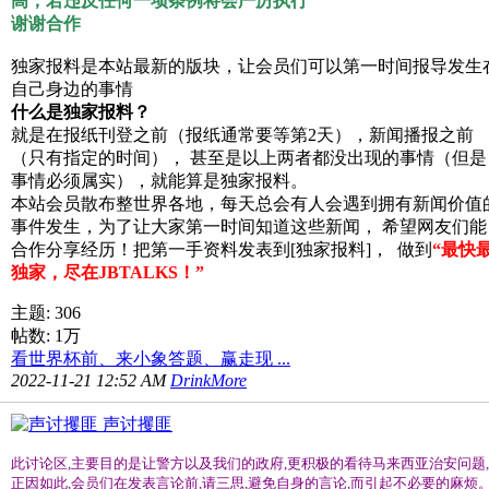
高，若违反任何一项条例将会严厉执行
谢谢合作
独家报料是本站最新的版块，让会员们可以第一时间报导发生
自己身边的事情
什么是独家报料？
就是在报纸刊登之前（报纸通常要等第2天），新闻播报之前
（只有指定的时间）， 甚至是以上两者都没出现的事情（但是
事情必须属实），就能算是独家报料。
本站会员散布整世界各地，每天总会有人会遇到拥有新闻价值
事件发生，为了让大家第一时间知道这些新闻， 希望网友们能
合作分享经历！把第一手资料发表到[独家报料]， 做到
“最快
独家，尽在JBTALKS！”
主题: 306
帖数:
1万
看世界杯前、来小象答题、赢走现 ...
2022-11-21 12:52 AM
DrinkMore
声讨攫匪
此讨论区,主要目的是让警方以及我们的政府,更积极的看待马来西亚治安问题,
正因如此,会员们在发表言论前,请三思,避免自身的言论,而引起不必要的麻烦