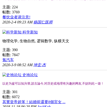
主题: 224
帖数: 3769
餐饮业者请注意!
2020-2-4 09:23 AM
杨国仁医师
科学新知
物理化学, 生物自然, 逻辑数学, 纵横天文
主题: 390
帖数: 7847
氢汽车
2020-3-9 08:52 AM
坤玄·杰
史地论坛
以史为鉴可以知兴替,談古論今,对历史或地理有兴趣的网友,不妨到此一遊！
主题: 301
帖数: 6072
其實皇帝超笨！結婚前還要8個宮女 ...
2018-11-18 06:20 PM
JackKoh