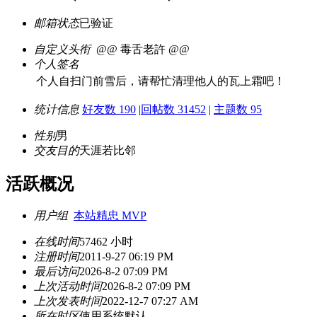
邮箱状态
已验证
自定义头衔
@@ 毒舌老許 @@
个人签名
个人自扫门前雪后，请帮忙清理他人的瓦上霜吧！
统计信息
好友数 190
|
回帖数 31452
|
主题数 95
性别
男
交友目的
天涯若比邻
活跃概况
用户组
本站精忠 MVP
在线时间
57462 小时
注册时间
2011-9-27 06:19 PM
最后访问
2026-8-2 07:09 PM
上次活动时间
2026-8-2 07:09 PM
上次发表时间
2022-12-7 07:27 AM
所在时区
使用系统默认