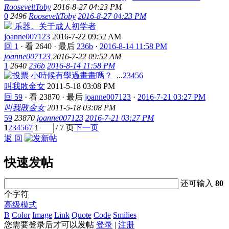
RooseveltToby
2016-8-27 04:23 PM
0
2496
RooseveltToby
2016-8-27 04:23 PM
乐器。关于成人初学者
joanne007123
2016-7-22 09:52 AM
回 1
·
看 2640
·
最后
236b
·
2016-8-14 11:58 PM
joanne007123
2016-7-22 09:52 AM
1
2640
236b
2016-8-14 11:58 PM
小時候有學過畫畫嗎？
...
2
3
4
5
6
叫我敗金女
2011-5-18 03:08 PM
回 59
·
看 23870
·
最后
joanne007123
·
2016-7-21 03:27 PM
叫我敗金女
2011-5-18 03:08 PM
59
23870
joanne007123
2016-7-21 03:27 PM
1
2
3
4
5
6
7
/ 7 页
下一页
返 回
快速发帖
还可输入
80
个字符
高级模式
B
Color
Image
Link
Quote
Code
Smilies
您需要登录后才可以发帖
登录
|
注册