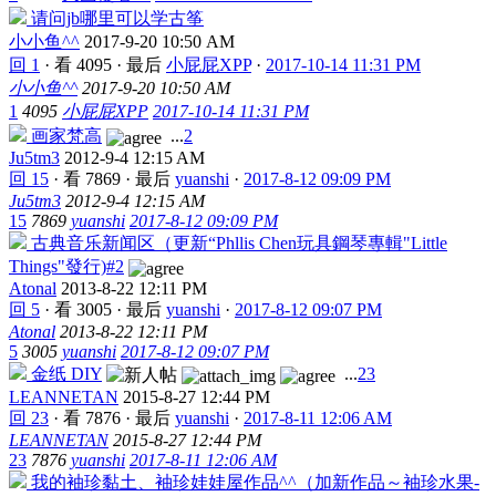
请问jb哪里可以学古筝
小小鱼^^
2017-9-20 10:50 AM
回 1
·
看 4095
·
最后
小屁屁XPP
·
2017-10-14 11:31 PM
小小鱼^^
2017-9-20 10:50 AM
1
4095
小屁屁XPP
2017-10-14 11:31 PM
画家梵高
...
2
Ju5tm3
2012-9-4 12:15 AM
回 15
·
看 7869
·
最后
yuanshi
·
2017-8-12 09:09 PM
Ju5tm3
2012-9-4 12:15 AM
15
7869
yuanshi
2017-8-12 09:09 PM
古典音乐新闻区（更新“Phllis Chen玩具鋼琴專輯"Little
Things"發行)#2
Atonal
2013-8-22 12:11 PM
回 5
·
看 3005
·
最后
yuanshi
·
2017-8-12 09:07 PM
Atonal
2013-8-22 12:11 PM
5
3005
yuanshi
2017-8-12 09:07 PM
金纸 DIY
...
2
3
LEANNETAN
2015-8-27 12:44 PM
回 23
·
看 7876
·
最后
yuanshi
·
2017-8-11 12:06 AM
LEANNETAN
2015-8-27 12:44 PM
23
7876
yuanshi
2017-8-11 12:06 AM
我的袖珍黏土、袖珍娃娃屋作品^^（加新作品～袖珍水果-