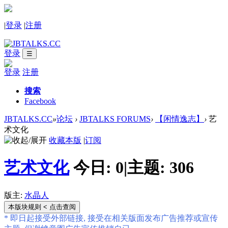
|
登录
|
注册
登录
☰
登录
注册
搜索
Facebook
JBTALKS.CC
»
论坛
›
JBTALKS FORUMS
›
【闲情逸志】
›
艺
术文化
收藏本版
|
订阅
艺术文化
今日:
0
|
主题:
306
版主:
水晶人
本版块规则
< 点击查阅
* 即日起接受外部链接, 接受在相关版面发布广告推荐或宣传