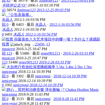
回 43
·
看 58574
·
最后
Ambrose123
·
2013-12-25 09:03 PM
卡哇伊公主^O^
2006-1-10 03:18 PM
43
58574
Ambrose123
2013-12-25 09:03 PM
『公告及版规』
水晶人
2012-1-16 03:56 PM
回 0
·
看 6403
·
最后
水晶人
·
2012-1-16 03:56 PM
水晶人
2012-1-16 03:56 PM
0
6403
水晶人
2012-1-16 03:56 PM
你最喜欢八大艺术项目中的哪一项？为什么？请踊跃
投票
...
2
3
4
5
6
..
13
musicext
2010-3-25 10:47 PM
回 123
·
看 53486
·
最后
renee901213
·
2019-2-26 03:33 PM
musicext
2010-3-25 10:47 PM
123
53486
renee901213
2019-2-26 03:33 PM
大自然疗愈放松深度睡眠频率 5.5hz 3.4hz 2.5hz 1.5hz
janicengui
2018-12-14 10:39 PM
回 0
·
看 3302
·
最后
janicengui
·
2018-12-14 10:39 PM
janicengui
2018-12-14 10:39 PM
0
3302
janicengui
2018-12-14 10:39 PM
靜心，冥想和治療音樂 淨化脈輪 | 7 Chakra Healing Music
janicengui
2018-9-28 11:43 PM
回 0
·
看 3133
·
最后
janicengui
·
2018-9-28 11:43 PM
janicengui
2018-9-28 11:43 PM