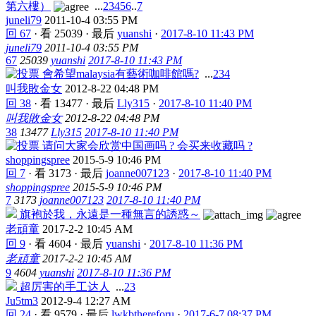
第六樓）
...
2
3
4
5
6
..
7
juneli79
2011-10-4 03:55 PM
回 67
·
看 25039
·
最后
yuanshi
·
2017-8-10 11:43 PM
juneli79
2011-10-4 03:55 PM
67
25039
yuanshi
2017-8-10 11:43 PM
會希望malaysia有藝術咖啡館嗎?
...
2
3
4
叫我敗金女
2012-8-22 04:48 PM
回 38
·
看 13477
·
最后
Lly315
·
2017-8-10 11:40 PM
叫我敗金女
2012-8-22 04:48 PM
38
13477
Lly315
2017-8-10 11:40 PM
请问大家会欣赏中国画吗 ? 会买来收藏吗 ?
shoppingspree
2015-5-9 10:46 PM
回 7
·
看 3173
·
最后
joanne007123
·
2017-8-10 11:40 PM
shoppingspree
2015-5-9 10:46 PM
7
3173
joanne007123
2017-8-10 11:40 PM
旗袍於我，永遠是一種無言的誘惑～
老頑童
2017-2-2 10:45 AM
回 9
·
看 4604
·
最后
yuanshi
·
2017-8-10 11:36 PM
老頑童
2017-2-2 10:45 AM
9
4604
yuanshi
2017-8-10 11:36 PM
超厉害的手工达人
...
2
3
Ju5tm3
2012-9-4 12:27 AM
回 24
·
看 9579
·
最后
lwkbthereforu
·
2017-6-7 08:37 PM