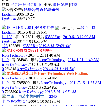
筛选:
全部主题
全部时间
排序:
最后发表
|
精华
|
公告:
论坛公告 & 论坛条例
Lpohchin
2006-10-25
Lpohchin
2006-10-25
JBTALKS 免费刊登各类广告
...
2
3
4
5
6
..
13
Lpohchin
2015-5-8 11:39 PM
回 128
·
看 1912691
·
最后
635823ko
·
2019-6-13 12:09 AM
Lpohchin
2015-5-8 11:39 PM
128
1912691
635823ko
2019-6-13 12:09 AM
SME 公司网页设计 RM999 !
IcoreTechnology
2014-1-21 11:40 AM
回 0
·
看 284848
·
最后
IcoreTechnology
·
2014-1-21 11:40 AM
IcoreTechnology
2014-1-21 11:40 AM
0
284848
IcoreTechnology
2014-1-21 11:40 AM
网络商店系统出售 Icore Technology Web Hosting.
IcoreTechnology
2011-7-5 02:24 PM
回 9
·
看 7285890
·
最后
IcoreTechnology
·
2011-7-15 11:35 AM
IcoreTechnology
2011-7-5 02:24 PM
9
7285890
IcoreTechnology
2011-7-15 11:35 AM
〓设计与艺术的网站〓
...
2
3
4
5
卡哇伊公主^O^
2006-1-10 03:18 PM