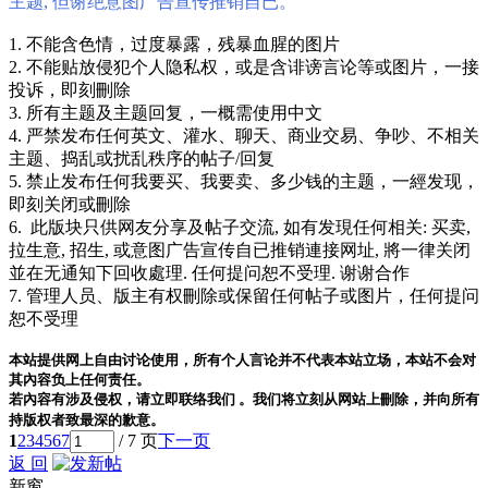
主题, 但谢绝意图广告宣传推销自已。
1. 不能含色情，过度暴露，残暴血腥的图片
2. 不能贴放侵犯个人隐私权，或是含诽谤言论等或图片，一接
投诉，即刻刪除
3. 所有主题及主题回复，一概需使用中文
4. 严禁发布任何英文、灌水、聊天、商业交易、争吵、不相关
主题、捣乱或扰乱秩序的帖子/回复
5. 禁止发布任何我要买、我要卖、多少钱的主题，一經发现，
即刻关闭或刪除
6. 此版块只供网友分享及帖子交流, 如有发現任何相关: 买卖,
拉生意, 招生, 或意图广告宣传自已推销連接网址, 將一律关闭
並在无通知下回收處理. 任何提问恕不受理. 谢谢合作
7. 管理人员、版主有权刪除或保留任何帖子或图片，任何提问
恕不受理
本站提供网上自由讨论使用，所有个人言论并不代表本站立场，本站不会对
其內容负上任何责任。
若內容有涉及侵权，请立即联络我们 。我们将立刻从网站上刪除，并向所有
持版权者致最深的歉意。
1
2
3
4
5
6
7
/ 7 页
下一页
返 回
新窗