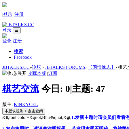
|
登录
|
注册
登录
☰
登录
注册
搜索
Facebook
JBTALKS.CC
»
论坛
›
JBTALKS FORUMS
›
【闲情逸志】
›
棋艺
收藏本版
|
订阅
棋艺交流
今日:
0
|
主题:
47
版主:
KINKYCEL
本版块规则
< 点击查阅
&lt;font color=&quot;Blue&quot;&gt;
1.发新主题时请会员们看
2.发布主题时，请清楚注明标题， 若发现主题不明确，将被