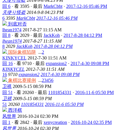
天使り怪盗
2014-9-8 04:23 PM
回 6
·
看 3595
·
最后
MarkCbbt
·
2017-12-16 05:46 PM
天使り怪盗
2014-9-8 04:23 PM
6
3595
MarkCbbt
2017-12-16 05:46 PM
到底对否
lhean1974
2017-8-27 11:15 AM
回 8
·
看 2029
·
最后
JackKoh
·
2017-8-28 04:12 PM
lhean1974
2017-8-27 11:15 AM
8
2029
JackKoh
2017-8-28 04:12 PM
国际象棋陷阱
...
2
KINKYCEL
2012-7-30 11:51 AM
回 16
·
看 9710
·
最后
expansion2
·
2017-4-30 09:08 PM
KINKYCEL
2012-7-30 11:51 AM
16
9710
expansion2
2017-4-30 09:08 PM
象棋比赛规例
...
2
3
4
5
6
卫祺
2009-5-15 08:59 PM
回 51
·
看 20260
·
最后
1101854331
·
2016-11-6 05:50 PM
卫祺
2009-5-15 08:59 PM
51
20260
1101854331
2016-11-6 05:50 PM
西洋棋
风世界
2016-10-24 02:30 PM
回 1
·
看 2842
·
最后
xenycreation
·
2016-10-24 02:35 PM
风世界
2016-10-24 02:30 PM