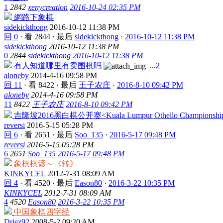
1
2842
xenycreation
2016-10-24 02:35 PM
網路下象棋
sidekickthong
2016-10-12 11:38 PM
回 0
·
看 2844
·
最后
sidekickthong
·
2016-10-12 11:38 PM
sidekickthong
2016-10-12 11:38 PM
0
2844
sidekickthong
2016-10-12 11:38 PM
有人知道哪里有卖围棋吗
...
2
aloneby
2014-4-16 09:58 PM
回 11
·
看 8422
·
最后
王子农庄
·
2016-8-10 09:42 PM
aloneby
2014-4-16 09:58 PM
11
8422
王子农庄
2016-8-10 09:42 PM
吉隆坡2016黑白棋公开赛<Kuala Lumpur Othello Championship
reversi
2016-5-15 05:28 PM
回 6
·
看 2651
·
最后
Soo_135
·
2016-5-17 09:48 PM
reversi
2016-5-15 05:28 PM
6
2651
Soo_135
2016-5-17 09:48 PM
象棋棋谚～《转》
KINKYCEL
2012-7-31 08:09 AM
回 4
·
看 4520
·
最后
Eason80
·
2016-3-22 10:35 PM
KINKYCEL
2012-7-31 08:09 AM
4
4520
Eason80
2016-3-22 10:35 PM
中国象棋四字经
Driez92
2008-5-2 09:20 AM