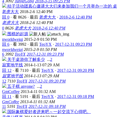
4
3092
JunjieGong
2018-3-15 09:25 PM
桔子活动团真心邀请大大们来参加我们一个月举办一次的 桌
老虎大大
2018-2-6 12:40 PM
回 0
·
看 8626
·
最后
老虎大大
·
2018-2-6 12:40 PM
老虎大大
2018-2-6 12:40 PM
0
8626
老虎大大
2018-2-6 12:40 PM
围棋的起源
nworldweiqi
2015-2-9 01:50 PM
回 6
·
看 3992
·
最后
TeoYX
·
2017-12-31 09:23 PM
nworldweiqi
2015-2-9 01:50 PM
6
3992
TeoYX
2017-12-31 09:23 PM
关于桌游你了解多少
...
2
寂寞地平线
2014-1-13 07:29 AM
回 12
·
看 7110
·
最后
TeoYX
·
2017-12-31 09:20 PM
寂寞地平线
2014-1-13 07:29 AM
12
7110
TeoYX
2017-12-31 09:20 PM
五子棋 anyone?
...
2
GmCoffee
2013-4-11 01:32 AM
回 11
·
看 5191
·
最后
TeoYX
·
2017-12-31 09:18 PM
GmCoffee
2013-4-11 01:32 AM
11
5191
TeoYX
2017-12-31 09:18 PM
国际象棋爱好者进来吧～一起交流下心得吧。