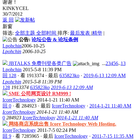
谢谢！
KINKYCEL
30/7/2012
返 回
新窗
筛选:
全部主题
全部时间
排序:
最后发表
|
精华
|
公告:
论坛公告 & 论坛条例
Lpohchin
2006-10-25
Lpohchin
2006-10-25
JBTALKS 免费刊登各类广告
...
2
3
4
5
6
..
13
Lpohchin
2015-5-8 11:39 PM
回 128
·
看 1913374
·
最后
635823ko
·
2019-6-13 12:09 AM
Lpohchin
2015-5-8 11:39 PM
128
1913374
635823ko
2019-6-13 12:09 AM
SME 公司网页设计 RM999 !
IcoreTechnology
2014-1-21 11:40 AM
回 0
·
看 284923
·
最后
IcoreTechnology
·
2014-1-21 11:40 AM
IcoreTechnology
2014-1-21 11:40 AM
0
284923
IcoreTechnology
2014-1-21 11:40 AM
网络商店系统出售 Icore Technology Web Hosting.
IcoreTechnology
2011-7-5 02:24 PM
回 9
·
看 7285965
·
最后
IcoreTechnology
·
2011-7-15 11:35 AM