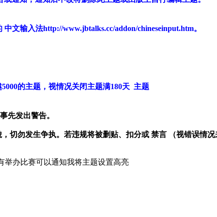
://www.jbtalks.cc/addon/chineseinput.htm。
000的主题，视情况关闭主题满180天 主题
在事先发出警告。
貌，切勿发生争执。若违规将被删贴、扣分或 禁言 （视错误情
;&gt;如果知道哪里有举办比赛可以通知我将主题设置高亮