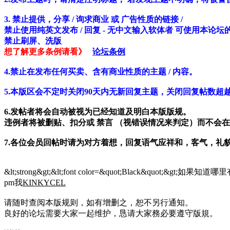
3. 禁止提供，分享 / 询求商业 或 广告性质的链接 /
禁止使用纯英文发布 / 回复 - 无中文输入软体者 可使用本论坛的 中文输入法http
禁止刷屏、洗版
想了解更多条例请看》
论坛条例
4.禁止在发布任何买卖、含有商业性质的主题 / 内容。
5.本版区会不定时关闭90天内无新回复主题，关闭回复帖数超越5
6.发帖者将会自动被视为已经知道及明白本版版规。
违例者将被删贴、扣分或 禁言 （视错误情况来判定）而不会
7.各位会员回帖时请为对方着想，回复语气应祥和，客气，礼
&lt;strong&gt;&lt;font color=&quot;Black&quot
pm我
KINKYCEL
请随时查阅本版规则，如有增删之，恕不另行通知。
良好的论坛需要大家一起维护，恳请大家務必要遵守版規。