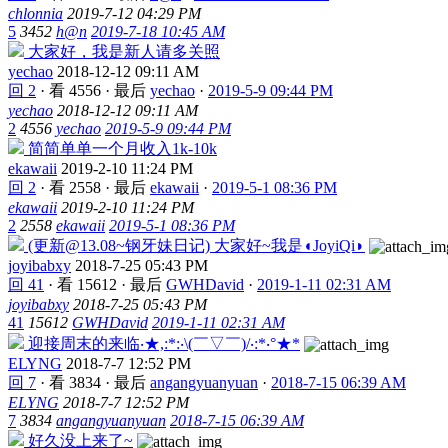
chlonnia
2019-7-12 04:29 PM
5
3452
h@n
2019-7-18 10:45 AM
大家好，我是新人请多关照
yechao
2018-12-12 09:11 AM
回 2
·
看 4556
·
最后
yechao
·
2019-5-9 09:44 PM
yechao
2018-12-12 09:11 AM
2
4556
yechao
2019-5-9 09:44 PM
简简单单一个月收入1k-10k
ekawaii
2019-2-10 11:24 PM
回 2
·
看 2558
·
最后
ekawaii
·
2019-5-1 08:36 PM
ekawaii
2019-2-10 11:24 PM
2
2558
ekawaii
2019-5-1 08:36 PM
(更新@13.08~钢牙妹日记) 大家好~我是◖JoyiQi◗
joyibabxy
2018-7-25 05:43 PM
回 41
·
看 15612
·
最后
GWHDavid
·
2019-1-11 02:31 AM
joyibabxy
2018-7-25 05:43 PM
41
15612
GWHDavid
2019-1-11 02:31 AM
迎接周末的来临‧★,:*:‧\(￣▽￣)/‧:*‧°★*
ELYNG
2018-7-7 12:52 PM
回 7
·
看 3834
·
最后
angangyuanyuan
·
2018-7-15 06:39 AM
ELYNG
2018-7-7 12:52 PM
7
3834
angangyuanyuan
2018-7-15 06:39 AM
好久没上来了~