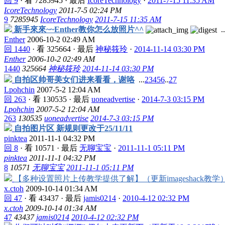
回 9
·
看 7285945
·
最后
IcoreTechnology
·
2011-7-15 11:35 AM
IcoreTechnology
2011-7-5 02:24 PM
9
7285945
IcoreTechnology
2011-7-15 11:35 AM
新手來來~~Enther教你怎么放照片^^
..
Enther
2006-10-2 02:49 AM
回 1440
·
看 325664
·
最后
神秘筱玲
·
2014-11-14 03:30 PM
Enther
2006-10-2 02:49 AM
1440
325664
神秘筱玲
2014-11-14 03:30 PM
自拍区帅哥美女们进来看看，谢咯
...
2
3
4
5
6
..
27
Lpohchin
2007-5-2 12:04 AM
回 263
·
看 130535
·
最后
uoneadvertise
·
2014-7-3 03:15 PM
Lpohchin
2007-5-2 12:04 AM
263
130535
uoneadvertise
2014-7-3 03:15 PM
自拍图片区 新规则更改于25/11/11
pinktea
2011-11-1 04:32 PM
回 8
·
看 10571
·
最后
无聊宝宝
·
2011-11-1 05:11 PM
pinktea
2011-11-1 04:32 PM
8
10571
无聊宝宝
2011-11-1 05:11 PM
【多种设置照片上传教学提供了解】（更新imageshack教学
x.ctoh
2009-10-14 01:34 AM
回 47
·
看 43437
·
最后
jamis0214
·
2010-4-12 02:32 PM
x.ctoh
2009-10-14 01:34 AM
47
43437
jamis0214
2010-4-12 02:32 PM