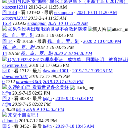
你们可以叫我“娜娜”,偶尔上来更新下（更新于18-6-2017噜）
xiaozen12311
2013-2-14 11:35 AM
回 1614
·
看 121932
·
最后
ersunquan
·
2021-10-11 11:20 AM
xiaozen12311
2013-2-14 11:35 AM
1614
121932
ersunquan
2021-10-11 11:20 AM
如果你没再出现 我的世界不会激起涟漪
残。血。罗。刹
2018-1-19 03:45 PM
回 14
·
看 10158
·
最后
残。血。罗。刹
·
2020-2-10 04:20 PM
残。血。罗。刹
2018-1-19 03:45 PM
14
10158
残。血。罗。刹
2020-2-10 04:20 PM
Q/V-1992581861办理毕业证、成绩单、回国证明、教育部认
dawntree1001
2019-12-17 09:25 PM
回 0
·
看 1712
·
最后
dawntree1001
·
2019-12-17 09:25 PM
dawntree1001
2019-12-17 09:25 PM
0
1712
dawntree1001
2019-12-17 09:25 PM
久违的自己-看看世界多么美好
h@n
2019-7-15 02:02 PM
回 2
·
看 4038
·
最后
h@n
·
2019-9-10 05:03 PM
h@n
2019-7-15 02:02 PM
2
4038
h@n
2019-9-10 05:03 PM
来交个朋友吧！
chlonnia
2019-7-12 04:29 PM
回 5
·
看 3452
·
最后
h@n
·
2019-7-18 10:45 AM