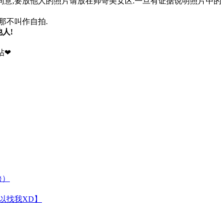
同意,要放他人的照片请放在帅哥美女区.一旦有证据说明照片中
那不叫作自拍.
人!
帖❤
噜）
可以找我XD】