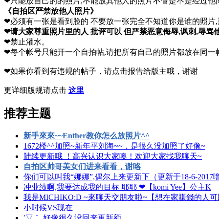
❤只能放自己的的照片,不能放其他人的照片不管是不是经过他
《自拍区严禁放他人照片》
❤必须有一张是看到脸的 不要放一张完全不知道你是谁的照片,
❤请大家尊重照片里的人 批评可以 但严禁恶意侮辱,讽刺,辱骂他
❤禁止灌水。
❤每个帐号只能开一个自拍帖,请把所有自己的照片都放在同一
❤如果你看到有违规的帖子，请点击报告给版主哦，谢谢
更详细版规请点击
这里
推荐主题
新手來來~~Enther教你怎么放照片^^
1672楼^^加照~新年平刘海~~，是很久没加照了好像~
陆续更新哦 ！高兴认识大家噢！欢迎大家找我聊天~
自拍区帅哥美女们进来看看，谢咯
你们可以叫我“娜娜”,偶尔上来更新下（更新于18-6-2017
冲业绩啊,我要达成我的目标 耶耶 ❤【komi Yee】公主K
我是MICHIKO:D ~來聊天交朋友啦~【想在家賺錢的人
小时候VS现在
′▽｀ 好像很久没回来更新额...