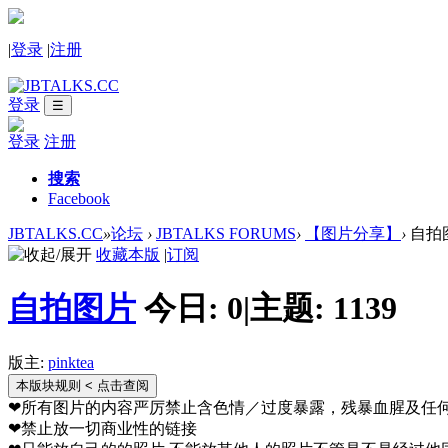
|
登录
|
注册
登录
☰
登录
注册
搜索
Facebook
JBTALKS.CC
»
论坛
›
JBTALKS FORUMS
›
【图片分享】
›
自拍
收藏本版
|
订阅
自拍图片
今日:
0
|
主题:
1139
版主:
pinktea
本版块规则
< 点击查阅
❤所有图片的内容严厉禁止含色情／过度暴露，残暴血腥及任
❤禁止放一切商业性的链接