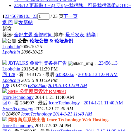
24/6/12 更新啦！~\(≧▽≦)/~我很醜、可是我很溫柔xDDD
1
2
3
4
5
6
7
8
9
10
... 23
/ 23 页
下一页
返 回
新窗
筛选:
全部主题
全部时间
排序:
最后发表
|
精华
|
公告:
论坛公告 & 论坛条例
Lpohchin
2006-10-25
Lpohchin
2006-10-25
JBTALKS 免费刊登各类广告
...
2
3
4
5
6
..
13
Lpohchin
2015-5-8 11:39 PM
回 128
·
看 1913175
·
最后
635823ko
·
2019-6-13 12:09 AM
Lpohchin
2015-5-8 11:39 PM
128
1913175
635823ko
2019-6-13 12:09 AM
SME 公司网页设计 RM999 !
IcoreTechnology
2014-1-21 11:40 AM
回 0
·
看 284907
·
最后
IcoreTechnology
·
2014-1-21 11:40 AM
IcoreTechnology
2014-1-21 11:40 AM
0
284907
IcoreTechnology
2014-1-21 11:40 AM
网络商店系统出售 Icore Technology Web Hosting.
IcoreTechnology
2011-7-5 02:24 PM