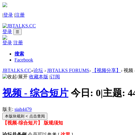
|
登录
|
注册
登录
☰
登录
注册
搜索
Facebook
JBTALKS.CC
»
论坛
›
JBTALKS FORUMS
›
【视频分享】
›
视频 
收藏本版
|
订阅
视频 - 综合短片
今日:
0
|
主题:
4
版主:
siah4479
本版块规则
< 点击查阅
【视频-综合短片】 版规须知
论坛总条例
会员可以参考 [
这里
]