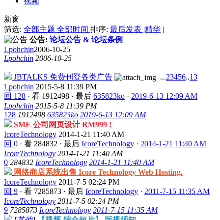
视频
新窗
筛选:
全部主题
全部时间
排序:
最后发表
|
精华
|
公告:
论坛公告 & 论坛条例
Lpohchin
2006-10-25
Lpohchin
2006-10-25
JBTALKS 免费刊登各类广告
...
2
3
4
5
6
..
13
Lpohchin
2015-5-8 11:39 PM
回 128
·
看 1912498
·
最后
635823ko
·
2019-6-13 12:09 AM
Lpohchin
2015-5-8 11:39 PM
128
1912498
635823ko
2019-6-13 12:09 AM
SME 公司网页设计 RM999 !
IcoreTechnology
2014-1-21 11:40 AM
回 0
·
看 284832
·
最后
IcoreTechnology
·
2014-1-21 11:40 AM
IcoreTechnology
2014-1-21 11:40 AM
0
284832
IcoreTechnology
2014-1-21 11:40 AM
网络商店系统出售 Icore Technology Web Hosting.
IcoreTechnology
2011-7-5 02:24 PM
回 9
·
看 7285873
·
最后
IcoreTechnology
·
2011-7-15 11:35 AM
IcoreTechnology
2011-7-5 02:24 PM
9
7285873
IcoreTechnology
2011-7-15 11:35 AM
[
其他
]
【视频-综合短片】 版规须知