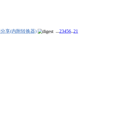
步骤分享(内附转换器)
...
2
3
4
5
6
..
21