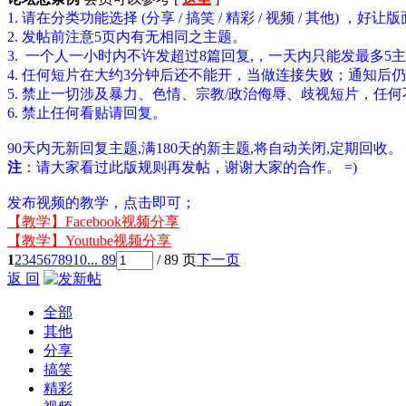
1. 请在分类功能选择 (分享 / 搞笑 / 精彩 / 视频 / 其他) ，
2. 发帖前注意5页内有无相同之主题。
3. 一个人一小时内不许发超过8篇回复,，一天内只能发最多5
4. 任何短片在大约3分钟后还不能开，当做连接失败；通知后
5. 禁止一切涉及暴力、色情、宗教/政治侮辱、歧视短片，任
6. 禁止任何看贴请回复。
90天内无新回复主题,满180天的新主题,将自动关闭,定期回收。
注
：请大家看过此版规则再发帖，谢谢大家的合作。 =)
发布视频的教学，点击即可；
【教学】Facebook视频分享
【教学】Youtube视频分享
1
2
3
4
5
6
7
8
9
10
... 89
/ 89 页
下一页
返 回
全部
其他
分享
搞笑
精彩