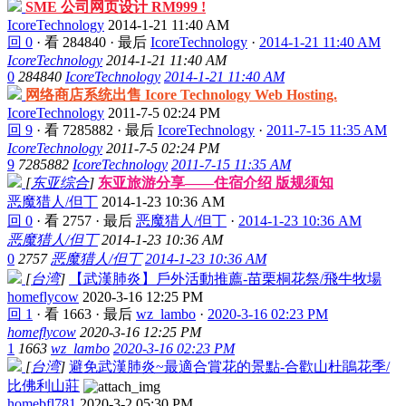
SME 公司网页设计 RM999 !
IcoreTechnology
2014-1-21 11:40 AM
回 0
·
看 284840
·
最后
IcoreTechnology
·
2014-1-21 11:40 AM
IcoreTechnology
2014-1-21 11:40 AM
0
284840
IcoreTechnology
2014-1-21 11:40 AM
网络商店系统出售 Icore Technology Web Hosting.
IcoreTechnology
2011-7-5 02:24 PM
回 9
·
看 7285882
·
最后
IcoreTechnology
·
2011-7-15 11:35 AM
IcoreTechnology
2011-7-5 02:24 PM
9
7285882
IcoreTechnology
2011-7-15 11:35 AM
[
东亚综合
]
东亚旅游分享——住宿介绍 版规须知
恶魔猎人/但丁
2014-1-23 10:36 AM
回 0
·
看 2757
·
最后
恶魔猎人/但丁
·
2014-1-23 10:36 AM
恶魔猎人/但丁
2014-1-23 10:36 AM
0
2757
恶魔猎人/但丁
2014-1-23 10:36 AM
[
台湾
]
【武漢肺炎】戶外活動推薦-苗栗桐花祭/飛牛牧場
homeflycow
2020-3-16 12:25 PM
回 1
·
看 1663
·
最后
wz_lambo
·
2020-3-16 02:23 PM
homeflycow
2020-3-16 12:25 PM
1
1663
wz_lambo
2020-3-16 02:23 PM
[
台湾
]
避免武漢肺炎~最適合賞花的景點-合歡山杜鵑花季/
比佛利山莊
homebfl781
2020-3-2 05:30 PM