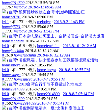
home2914899
2018-9-10 04:18 PM
1
1767
melodyc
2018-9-11 09:45 AM
[
台湾
]
银河婚纱照就在台湾!!比佛利度假山庄
homebfl781
2018-9-2 05:06 PM
回 1
·
看 1731
·
最后
melodyc
·
2018-9-2 11:43 PM
homebfl781
2018-9-2 05:06 PM
1
1731
melodyc
2018-9-2 11:43 PM
[
台湾
]
日本杂志采访阿里山、奋起湖便当~奋起湖大饭店
homefenchihu
2018-8-10 12:12 AM
回 0
·
看 1619
·
最后
homefenchihu
·
2018-8-10 12:12 AM
homefenchihu
2018-8-10 12:12 AM
0
1619
homefenchihu
2018-8-10 12:12 AM
[
台湾
]
暑假尾端，快来恒春参加国际竖孤棚观光活动
homesineya
2018-8-7 10:55 PM
回 0
·
看 1777
·
最后
homesineya
·
2018-8-7 10:55 PM
homesineya
2018-8-7 10:55 PM
0
1777
homesineya
2018-8-7 10:55 PM
[
台湾
]
2018台湾自行车节不容错过的地点之一
home2914899
2018-8-7 05:14 PM
回 0
·
看 1502
·
最后
home2914899
·
2018-8-7 05:14 PM
home2914899
2018-8-7 05:14 PM
0
1502
home2914899
2018-8-7 05:14 PM
[
台湾
]
暑假到清境清凉一夏//比佛利度假山庄