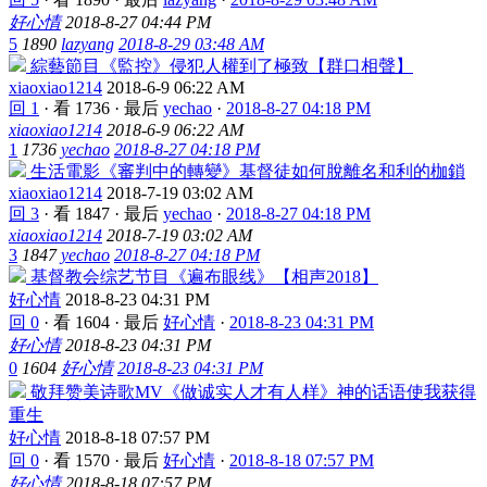
好心情
2018-8-27 04:44 PM
5
1890
lazyang
2018-8-29 03:48 AM
綜藝節目《監控》侵犯人權到了極致【群口相聲】
xiaoxiao1214
2018-6-9 06:22 AM
回 1
·
看 1736
·
最后
yechao
·
2018-8-27 04:18 PM
xiaoxiao1214
2018-6-9 06:22 AM
1
1736
yechao
2018-8-27 04:18 PM
生活電影《審判中的轉變》基督徒如何脫離名和利的枷鎖
xiaoxiao1214
2018-7-19 03:02 AM
回 3
·
看 1847
·
最后
yechao
·
2018-8-27 04:18 PM
xiaoxiao1214
2018-7-19 03:02 AM
3
1847
yechao
2018-8-27 04:18 PM
基督教会综艺节目《遍布眼线》【相声2018】
好心情
2018-8-23 04:31 PM
回 0
·
看 1604
·
最后
好心情
·
2018-8-23 04:31 PM
好心情
2018-8-23 04:31 PM
0
1604
好心情
2018-8-23 04:31 PM
敬拜赞美诗歌MV《做诚实人才有人样》神的话语使我获得
重生
好心情
2018-8-18 07:57 PM
回 0
·
看 1570
·
最后
好心情
·
2018-8-18 07:57 PM
好心情
2018-8-18 07:57 PM