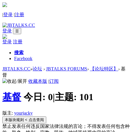
|
登录
|
注册
登录
☰
登录
注册
搜索
Facebook
JBTALKS.CC
»
论坛
›
JBTALKS FORUMS
›
【论坛特区】
›
基
督
收藏本版
|
订阅
基督
今日:
0
|
主题:
101
版主:
yourjacky
本版块规则
< 点击查阅
禁止发表任何违反国家法律法规的言论；不得发表任何包含种