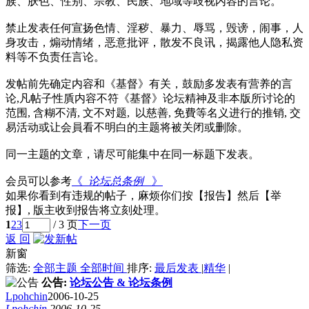
族、肤色、性别、宗教、民族、地域等歧视内容的言论。
禁止发表任何宣扬色情、淫秽、暴力、辱骂，毁谤，闹事，人
身攻击，煽动情绪，恶意批评，散发不良讯，揭露他人隐私资
料等不负责任言论。
发帖前先确定内容和《基督》有关，鼓励多发表有营养的言
论,凡帖子性貭内容不符《基督》论坛精神及非本版所讨论的
范围, 含糊不清, 文不对题, 以慈善, 免費等名义进行的推销, 交
易活动或让会員看不明白的主题将被关闭或删除。
同一主题的文章，请尽可能集中在同一标题下发表。
会员可以参考
《
论坛总条例
》
如果你看到有违规的帖子，麻烦你们按【报告】然后【举
报】, 版主收到报告将立刻处理。
1
2
3
/ 3 页
下一页
返 回
新窗
筛选:
全部主题
全部时间
排序:
最后发表
|
精华
|
公告:
论坛公告 & 论坛条例
Lpohchin
2006-10-25
Lpohchin
2006-10-25