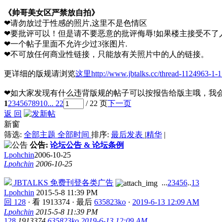
《帅哥美女区严禁放自拍》
❤请勿放过于性感的照片,这里不是色情区
❤要批评可以！但是请不要恶意的批评侮辱!如果楼主接受不了
❤一个帖子里面不允许少过3张图片.
❤不可放任何商业性链接，只能放有关照片中的人的链接。
更详细的版规请浏览
这里http://www.jbtalks.cc/thread-1124963-1-1
❤如大家发现有什么违背版规的帖子可以按报告给版主哦，我
1
2
3
4
5
6
7
8
9
10
... 22
/ 22 页
下一页
返 回
新窗
筛选:
全部主题
全部时间
排序:
最后发表
|
精华
|
公告:
论坛公告 & 论坛条例
Lpohchin
2006-10-25
Lpohchin
2006-10-25
JBTALKS 免费刊登各类广告
...
2
3
4
5
6
..
13
Lpohchin
2015-5-8 11:39 PM
回 128
·
看 1913374
·
最后
635823ko
·
2019-6-13 12:09 AM
Lpohchin
2015-5-8 11:39 PM
128
1913374
635823ko
2019-6-13 12:09 AM