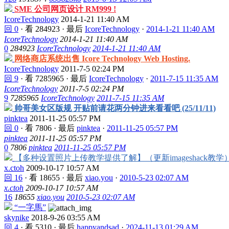
SME 公司网页设计 RM999 !
IcoreTechnology
2014-1-21 11:40 AM
回 0
·
看 284923
·
最后
IcoreTechnology
·
2014-1-21 11:40 AM
IcoreTechnology
2014-1-21 11:40 AM
0
284923
IcoreTechnology
2014-1-21 11:40 AM
网络商店系统出售 Icore Technology Web Hosting.
IcoreTechnology
2011-7-5 02:24 PM
回 9
·
看 7285965
·
最后
IcoreTechnology
·
2011-7-15 11:35 AM
IcoreTechnology
2011-7-5 02:24 PM
9
7285965
IcoreTechnology
2011-7-15 11:35 AM
帅哥美女区版规 开贴前请花两分钟进来看看吧 (25/11/11)
pinktea
2011-11-25 05:57 PM
回 0
·
看 7806
·
最后
pinktea
·
2011-11-25 05:57 PM
pinktea
2011-11-25 05:57 PM
0
7806
pinktea
2011-11-25 05:57 PM
【多种设置照片上传教学提供了解】（更新imageshack教学
x.ctoh
2009-10-17 10:57 AM
回 16
·
看 18655
·
最后
xiao.you
·
2010-5-23 02:07 AM
x.ctoh
2009-10-17 10:57 AM
16
18655
xiao.you
2010-5-23 02:07 AM
“一字馬”
skynike
2018-9-26 03:55 AM
回 4
·
看 5310
·
最后
happyandsad
·
2024-11-13 01:29 AM