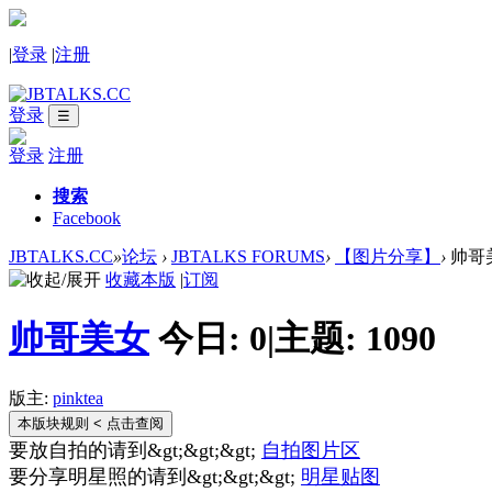
|
登录
|
注册
登录
☰
登录
注册
搜索
Facebook
JBTALKS.CC
»
论坛
›
JBTALKS FORUMS
›
【图片分享】
›
帅哥
收藏本版
|
订阅
帅哥美女
今日:
0
|
主题:
1090
版主:
pinktea
本版块规则
< 点击查阅
要放自拍的请到&gt;&gt;&gt;
自拍图片区
要分享明星照的请到&gt;&gt;&gt;
明星贴图