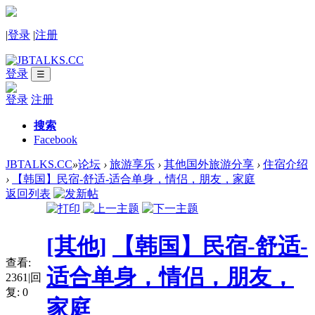
|
登录
|
注册
登录
☰
登录
注册
搜索
Facebook
JBTALKS.CC
»
论坛
›
旅游享乐
›
其他国外旅游分享
›
住宿介绍
›
【韩国】民宿-舒适-适合单身，情侣，朋友，家庭
返回列表
[其他]
【韩国】民宿-舒适-
查看:
适合单身，情侣，朋友，
2361
|
回
复:
0
家庭