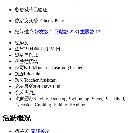
邮箱状态
已验证
自定义头衔
Cherry Peng
统计信息
好友数 1
|
回帖数 253
|
主题数 13
性别
女
生日
1994 年 7 月 24 日
出生地
槟城
居住地
槟城
公司
Bzb Mandarin Learning Center
职业
Education
职位
Teacher Assistant
交友目的
Just Have Fun
个人主页
-
兴趣爱好
SInging, Dancing, Swimming, Sport, Basketball,
Excersice, Cooking, Baking, Reading....
活跃概况
用户组
青铜长老