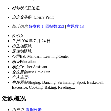
邮箱状态
已验证
自定义头衔
Cherry Peng
统计信息
好友数 1
|
回帖数 253
|
主题数 13
性别
女
生日
1994 年 7 月 24 日
出生地
槟城
居住地
槟城
公司
Bzb Mandarin Learning Center
职业
Education
职位
Teacher Assistant
交友目的
Just Have Fun
个人主页
-
兴趣爱好
SInging, Dancing, Swimming, Sport, Basketball,
Excersice, Cooking, Baking, Reading....
活跃概况
用户组
青铜长老