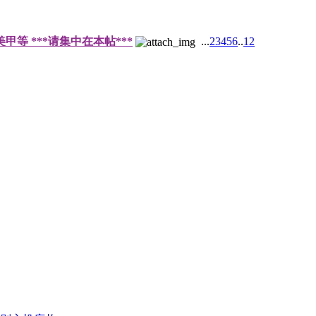
等 ***请集中在本帖***
...
2
3
4
5
6
..
12