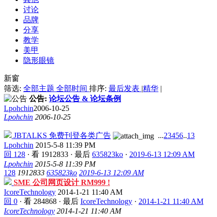
讨论
品牌
分享
教学
美甲
隐形眼镜
新窗
筛选:
全部主题
全部时间
排序:
最后发表
|
精华
|
公告:
论坛公告 & 论坛条例
Lpohchin
2006-10-25
Lpohchin
2006-10-25
JBTALKS 免费刊登各类广告
...
2
3
4
5
6
..
13
Lpohchin
2015-5-8 11:39 PM
回 128
·
看 1912833
·
最后
635823ko
·
2019-6-13 12:09 AM
Lpohchin
2015-5-8 11:39 PM
128
1912833
635823ko
2019-6-13 12:09 AM
SME 公司网页设计 RM999 !
IcoreTechnology
2014-1-21 11:40 AM
回 0
·
看 284868
·
最后
IcoreTechnology
·
2014-1-21 11:40 AM
IcoreTechnology
2014-1-21 11:40 AM