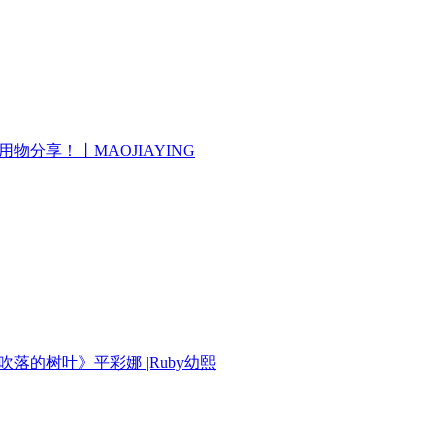
饰 爱用物分享！丨MAOJIAYING
泰剧《吹落的树叶》平彩娜 |Ruby幼熙