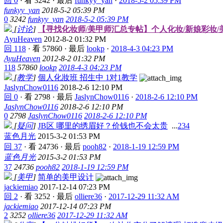
回 0
·
看 3242
·
最后
funkyy_yan
·
2018-5-2 05:39 PM
funkyy_yan
2018-5-2 05:39 PM
0
3242
funkyy_yan
2018-5-2 05:39 PM
[
讨论
]
【寻找化妆师/美甲师汇总专帖】个人化妆/新娘彩妆/美甲
AyuHeaven
2012-8-2 01:32 PM
回 118
·
看 57860
·
最后
lookp
·
2018-4-3 04:23 PM
AyuHeaven
2012-8-2 01:32 PM
118
57860
lookp
2018-4-3 04:23 PM
[
教学
]
個人化妝班 招生中 1对1教学
JaslynChow0116
2018-2-6 12:10 PM
回 0
·
看 2798
·
最后
JaslynChow0116
·
2018-2-6 12:10 PM
JaslynChow0116
2018-2-6 12:10 PM
0
2798
JaslynChow0116
2018-2-6 12:10 PM
[
疑问
]
JB区 哪里的绣眉好？价钱也不会太贵
...
2
3
4
蓝色月光
2015-3-2 01:53 PM
回 37
·
看 24736
·
最后
pooh82
·
2018-1-19 12:59 PM
蓝色月光
2015-3-2 01:53 PM
37
24736
pooh82
2018-1-19 12:59 PM
[
美甲
]
简单的美甲设计
jackiemiao
2017-12-14 07:23 PM
回 2
·
看 3252
·
最后
olliere36
·
2017-12-29 11:32 AM
jackiemiao
2017-12-14 07:23 PM
2
3252
olliere36
2017-12-29 11:32 AM