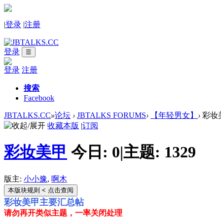
|
登录
|
注册
登录
☰
登录
注册
搜索
Facebook
JBTALKS.CC
»
论坛
›
JBTALKS FORUMS
›
【年轻男女】
›
彩妆
收藏本版
|
订阅
彩妆美甲
今日:
0
|
主题:
1329
版主:
小小豫
,
啊木
本版块规则
< 点击查阅
彩妆美甲主要汇总帖
请勿再开类似主题，一率关闭处理