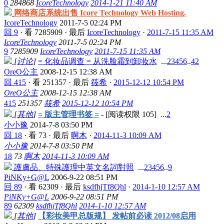
0
284868
IcoreTechnology
2014-1-21 11:40 AM
网络商店系统出售 Icore Technology Web Hosting.
IcoreTechnology
2011-7-5 02:24 PM
回 9
·
看 7285909
·
最后
IcoreTechnology
·
2011-7-15 11:35 AM
IcoreTechnology
2011-7-5 02:24 PM
9
7285909
IcoreTechnology
2011-7-15 11:35 AM
[
讨论
]
= 化妆品调查 = 从洗脸霜到卸妆水
...
2
3
4
5
6
..
42
OreO公主
2008-12-15 12:38 AM
回 415
·
看 251357
·
最后
筱希
·
2015-12-12 10:54 PM
OreO公主
2008-12-15 12:38 AM
415
251357
筱希
2015-12-12 10:54 PM
[
其他
]
= 版主管理书签 =
- [阅读权限
105
]
...
2
小小豫
2014-7-8 03:50 PM
回 18
·
看 73
·
最后
啊木
·
2014-11-3 10:09 AM
小小豫
2014-7-8 03:50 PM
18
73
啊木
2014-11-3 10:09 AM
護膚品、特殊護理中英文名詞對照
...
2
3
4
5
6
..
9
PiNKy+G@L
2006-9-22 08:51 PM
回 89
·
看 62309
·
最后
ksdfhjTf8Qhl
·
2014-1-10 12:57 AM
PiNKy+G@L
2006-9-22 08:51 PM
89
62309
ksdfhjTf8Qhl
2014-1-10 12:57 AM
[
其他
]
【彩妆美甲总版规】 发帖前必读 2012/08启用