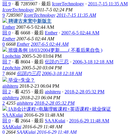
回 9
·
看 7285907
·
最后
IcoreTechnology
·
2011-7-15 11:35 AM
IcoreTechnology
2011-7-5 02:24 PM
9
7285907
IcoreTechnology
2011-7-15 11:35 AM
聘请古来宽中新版主
Enther
2007-6-5 02:44 AM
回 0
·
看 6668
·
最后
Enther
·
2007-6-5 02:44 AM
Enther
2007-6-5 02:44 AM
0
6668
Enther
2007-6-5 02:44 AM
班级条例 18/03/2004更新.......( 不看后果自负 )
Lpohchin
2005-5-20 03:04 PM
回 7
·
看 8604
·
最后
伝説の三忍
·
2006-3-18 12:18 AM
Lpohchin
2005-5-20 03:04 PM
7
8604
伝説の三忍
2006-3-18 12:18 AM
毕业=失业？
aishiteru
2018-2-23 06:04 PM
回 2
·
看 4255
·
最后
aishiteru
·
2018-2-28 05:32 PM
aishiteru
2018-2-23 06:04 PM
2
4255
aishiteru
2018-2-28 05:32 PM
IAB会计课程+电脑理账课程+英语课程+就业保证
SAAKulai
2016-6-29 11:48 AM
回 0
·
看 2664
·
最后
SAAKulai
·
2016-6-29 11:48 AM
SAAKulai
2016-6-29 11:48 AM
0
2664
SAAKulai
2016-6-29 11:48 AM