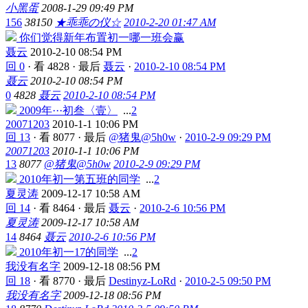
小黑蛋
2008-1-29 09:49 PM
156
38150
★乖乖の仪☆
2010-2-20 01:47 AM
你们觉得新年布置初一哪一班会赢
聂云
2010-2-10 08:54 PM
回 0
·
看 4828
·
最后
聂云
·
2010-2-10 08:54 PM
聂云
2010-2-10 08:54 PM
0
4828
聂云
2010-2-10 08:54 PM
2009年···初叁〈壹〉
...
2
20071203
2010-1-1 10:06 PM
回 13
·
看 8077
·
最后
@猪鬼@5h0w
·
2010-2-9 09:29 PM
20071203
2010-1-1 10:06 PM
13
8077
@猪鬼@5h0w
2010-2-9 09:29 PM
2010年初一第五班的同学
...
2
夏灵涛
2009-12-17 10:58 AM
回 14
·
看 8464
·
最后
聂云
·
2010-2-6 10:56 PM
夏灵涛
2009-12-17 10:58 AM
14
8464
聂云
2010-2-6 10:56 PM
2010年初一17的同学
...
2
我没有名字
2009-12-18 08:56 PM
回 18
·
看 8770
·
最后
Destinyz-LoRd
·
2010-2-5 09:50 PM
我没有名字
2009-12-18 08:56 PM