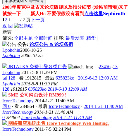
本版块规则
< 点击查阅
2008年度宽中及古来论坛版规以及扣分细节 (发帖前请看)来了
Sephiroth
就按一下 新人Ho 不要假假没有看到
点击这里
1
2
/ 2 页
下一页
返 回
新窗
筛选:
全部主题
全部时间
排序:
最后发表
|
精华
|
公告:
论坛公告 & 论坛条例
Lpohchin
2006-10-25
Lpohchin
2006-10-25
JBTALKS 免费刊登各类广告
...
2
3
4
5
6
..
13
Lpohchin
2015-5-8 11:39 PM
回 128
·
看 1912815
·
最后
635823ko
·
2019-6-13 12:09 AM
Lpohchin
2015-5-8 11:39 PM
128
1912815
635823ko
2019-6-13 12:09 AM
SME 公司网页设计 RM999 !
IcoreTechnology
2014-1-21 11:40 AM
回 0
·
看 284864
·
最后
IcoreTechnology
·
2014-1-21 11:40 AM
IcoreTechnology
2014-1-21 11:40 AM
0
284864
IcoreTechnology
2014-1-21 11:40 AM
网络商店系统出售 Icore Technology Web Hosting.
IcoreTechnology
2011-7-5 02:24 PM