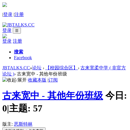
|
登录
|
注册
登录
☰
登录
注册
搜索
Facebook
JBTALKS.CC
»
论坛
›
【校园综合区】
›
古来宽柔中学 ( 非官方
论坛 )
›
古来宽中 - 其他年份班级
收藏本版
|
订阅
古来宽中 - 其他年份班级
今日:
0
|
主题:
57
版主:
恶斯特林