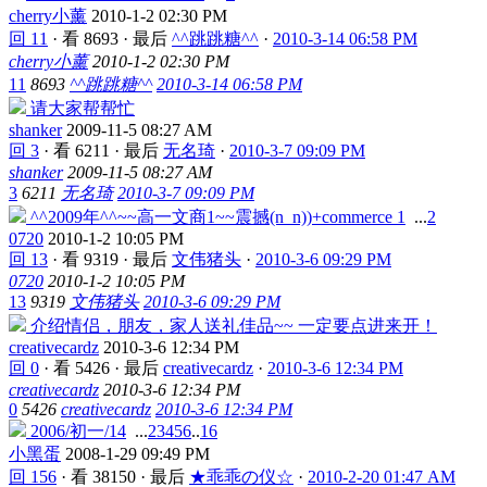
cherry小薰
2010-1-2 02:30 PM
回 11
·
看 8693
·
最后
^^跳跳糖^^
·
2010-3-14 06:58 PM
cherry小薰
2010-1-2 02:30 PM
11
8693
^^跳跳糖^^
2010-3-14 06:58 PM
请大家帮帮忙
shanker
2009-11-5 08:27 AM
回 3
·
看 6211
·
最后
无名琦
·
2010-3-7 09:09 PM
shanker
2009-11-5 08:27 AM
3
6211
无名琦
2010-3-7 09:09 PM
^^2009年^^~~高一文商1~~震撼(n_n))+commerce 1
...
2
0720
2010-1-2 10:05 PM
回 13
·
看 9319
·
最后
文伟猪头
·
2010-3-6 09:29 PM
0720
2010-1-2 10:05 PM
13
9319
文伟猪头
2010-3-6 09:29 PM
介绍情侣，朋友，家人送礼佳品~~ 一定要点进来开！
creativecardz
2010-3-6 12:34 PM
回 0
·
看 5426
·
最后
creativecardz
·
2010-3-6 12:34 PM
creativecardz
2010-3-6 12:34 PM
0
5426
creativecardz
2010-3-6 12:34 PM
2006/初一/14
...
2
3
4
5
6
..
16
小黑蛋
2008-1-29 09:49 PM
回 156
·
看 38150
·
最后
★乖乖の仪☆
·
2010-2-20 01:47 AM