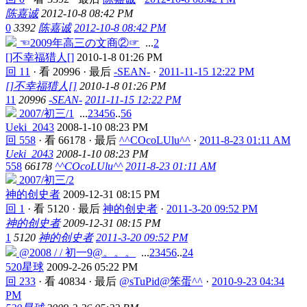
陈嘉诚
2012-10-8 08:42 PM
0
3392
陈嘉诚
2012-10-8 08:42 PM
☜2009年高三の文商②☞
...
2
[]不幸福猎人[]
2010-1-8 01:26 PM
回 11
·
看 20996
·
最后
-SEAN-
·
2011-11-15 12:22 PM
[]不幸福猎人[]
2010-1-8 01:26 PM
11
20996
-SEAN-
2011-11-15 12:22 PM
2007/初三/1
...
2
3
4
5
6
..
56
Ueki_2043
2008-1-10 08:23 PM
回 558
·
看 66178
·
最后
^^COcoLUlu^^
·
2011-8-23 01:11 AM
Ueki_2043
2008-1-10 08:23 PM
558
66178
^^COcoLUlu^^
2011-8-23 01:11 AM
2007/初三/2
神的创史者
2009-12-31 08:15 PM
回 1
·
看 5120
·
最后
神的创史者
·
2011-3-20 09:52 PM
神的创史者
2009-12-31 08:15 PM
1
5120
神的创史者
2011-3-20 09:52 PM
@2008 / / 初一9@。。。
...
2
3
4
5
6
..
24
520星球
2009-2-26 05:22 PM
回 233
·
看 40834
·
最后
@sTuPid@笨蛋^^
·
2010-9-23 04:34
PM