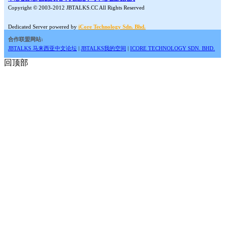
Copyright © 2003-2012 JBTALKS.CC All Rights Reserved
Dedicated Server powered by
iCore Technology Sdn. Bhd.
合作联盟网站:
JBTALKS 马来西亚中文论坛
|
JBTALKS我的空间
|
ICORE TECHNOLOGY SDN. BHD.
回顶部