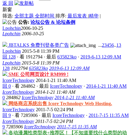
返 回
新窗
筛选:
全部主题
全部时间
排序:
最后发表
|
精华
|
公告:
论坛公告 & 论坛条例
Lpohchin
2006-10-25
Lpohchin
2006-10-25
JBTALKS 免费刊登各类广告
...
2
3
4
5
6
..
13
Lpohchin
2015-5-8 11:39 PM
回 128
·
看 1912794
·
最后
635823ko
·
2019-6-13 12:09 AM
Lpohchin
2015-5-8 11:39 PM
128
1912794
635823ko
2019-6-13 12:09 AM
SME 公司网页设计 RM999 !
IcoreTechnology
2014-1-21 11:40 AM
回 0
·
看 284862
·
最后
IcoreTechnology
·
2014-1-21 11:40 AM
IcoreTechnology
2014-1-21 11:40 AM
0
284862
IcoreTechnology
2014-1-21 11:40 AM
网络商店系统出售 Icore Technology Web Hosting.
IcoreTechnology
2011-7-5 02:24 PM
回 9
·
看 7285906
·
最后
IcoreTechnology
·
2011-7-15 11:35 AM
IcoreTechnology
2011-7-5 02:24 PM
9
7285906
IcoreTechnology
2011-7-15 11:35 AM
各动漫属性类型表+推荐区！【不知道要找什么类型的动