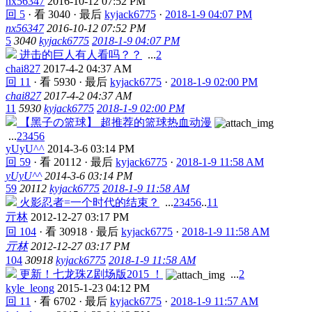
nx56347
2016-10-12 07:52 PM
回 5
·
看 3040
·
最后
kyjack6775
·
2018-1-9 04:07 PM
nx56347
2016-10-12 07:52 PM
5
3040
kyjack6775
2018-1-9 04:07 PM
进击的巨人有人看吗？？
...
2
chai827
2017-4-2 04:37 AM
回 11
·
看 5930
·
最后
kyjack6775
·
2018-1-9 02:00 PM
chai827
2017-4-2 04:37 AM
11
5930
kyjack6775
2018-1-9 02:00 PM
【黑子の篮球】 超推荐的篮球热血动漫
...
2
3
4
5
6
yUyU^^
2014-3-6 03:14 PM
回 59
·
看 20112
·
最后
kyjack6775
·
2018-1-9 11:58 AM
yUyU^^
2014-3-6 03:14 PM
59
20112
kyjack6775
2018-1-9 11:58 AM
火影忍者=一个时代的结束？
...
2
3
4
5
6
..
11
亓林
2012-12-27 03:17 PM
回 104
·
看 30918
·
最后
kyjack6775
·
2018-1-9 11:58 AM
亓林
2012-12-27 03:17 PM
104
30918
kyjack6775
2018-1-9 11:58 AM
更新！七龙珠Z剧场版2015 ！
...
2
kyle_leong
2015-1-23 04:12 PM
回 11
·
看 6702
·
最后
kyjack6775
·
2018-1-9 11:57 AM