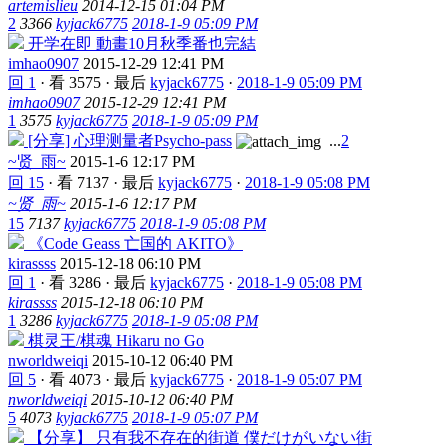
artemislieu
2014-12-15 01:04 PM
2
3366
kyjack6775
2018-1-9 05:09 PM
开学在即 動畫10月秋季番也完結
imhao0907
2015-12-29 12:41 PM
回 1
·
看 3575
·
最后
kyjack6775
·
2018-1-9 05:09 PM
imhao0907
2015-12-29 12:41 PM
1
3575
kyjack6775
2018-1-9 05:09 PM
[分享] 心理测量者Psycho-pass
...
2
~贤_雨~
2015-1-6 12:17 PM
回 15
·
看 7137
·
最后
kyjack6775
·
2018-1-9 05:08 PM
~贤_雨~
2015-1-6 12:17 PM
15
7137
kyjack6775
2018-1-9 05:08 PM
《Code Geass 亡国的 AKITO》
kirassss
2015-12-18 06:10 PM
回 1
·
看 3286
·
最后
kyjack6775
·
2018-1-9 05:08 PM
kirassss
2015-12-18 06:10 PM
1
3286
kyjack6775
2018-1-9 05:08 PM
棋灵王/棋魂 Hikaru no Go
nworldweiqi
2015-10-12 06:40 PM
回 5
·
看 4073
·
最后
kyjack6775
·
2018-1-9 05:07 PM
nworldweiqi
2015-10-12 06:40 PM
5
4073
kyjack6775
2018-1-9 05:07 PM
【分享】 只有我不存在的街道 僕だけがいない街