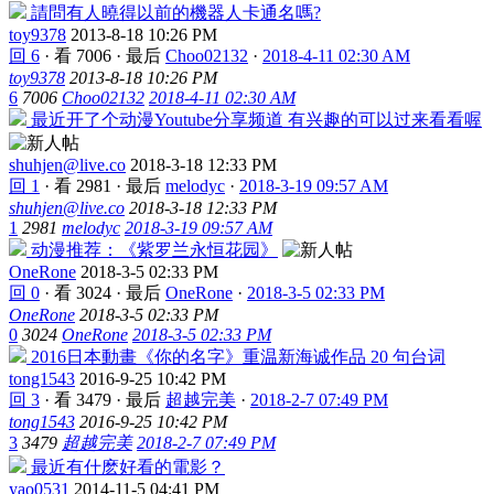
請問有人曉得以前的機器人卡通名嗎?
toy9378
2013-8-18 10:26 PM
回 6
·
看 7006
·
最后
Choo02132
·
2018-4-11 02:30 AM
toy9378
2013-8-18 10:26 PM
6
7006
Choo02132
2018-4-11 02:30 AM
最近开了个动漫Youtube分享频道 有兴趣的可以过来看看喔
shuhjen@live.co
2018-3-18 12:33 PM
回 1
·
看 2981
·
最后
melodyc
·
2018-3-19 09:57 AM
shuhjen@live.co
2018-3-18 12:33 PM
1
2981
melodyc
2018-3-19 09:57 AM
动漫推荐：《紫罗兰永恒花园》
OneRone
2018-3-5 02:33 PM
回 0
·
看 3024
·
最后
OneRone
·
2018-3-5 02:33 PM
OneRone
2018-3-5 02:33 PM
0
3024
OneRone
2018-3-5 02:33 PM
2016日本動畫《你的名字》重温新海诚作品 20 句台词
tong1543
2016-9-25 10:42 PM
回 3
·
看 3479
·
最后
超越完美
·
2018-2-7 07:49 PM
tong1543
2016-9-25 10:42 PM
3
3479
超越完美
2018-2-7 07:49 PM
最近有什麽好看的電影？
yao0531
2014-11-5 04:41 PM