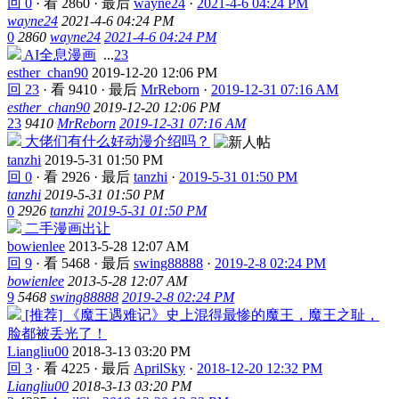
回 0
·
看 2860
·
最后
wayne24
·
2021-4-6 04:24 PM
wayne24
2021-4-6 04:24 PM
0
2860
wayne24
2021-4-6 04:24 PM
AI全息漫画
...
2
3
esther_chan90
2019-12-20 12:06 PM
回 23
·
看 9410
·
最后
MrReborn
·
2019-12-31 07:16 AM
esther_chan90
2019-12-20 12:06 PM
23
9410
MrReborn
2019-12-31 07:16 AM
大佬们有什么好动漫介绍吗？
tanzhi
2019-5-31 01:50 PM
回 0
·
看 2926
·
最后
tanzhi
·
2019-5-31 01:50 PM
tanzhi
2019-5-31 01:50 PM
0
2926
tanzhi
2019-5-31 01:50 PM
二手漫画出让
bowienlee
2013-5-28 12:07 AM
回 9
·
看 5468
·
最后
swing88888
·
2019-2-8 02:24 PM
bowienlee
2013-5-28 12:07 AM
9
5468
swing88888
2019-2-8 02:24 PM
[推荐] 《魔王遇难记》史上混得最惨的魔王，魔王之耻，
脸都被丢光了！
Liangliu00
2018-3-13 03:20 PM
回 3
·
看 4225
·
最后
AprilSky
·
2018-12-20 12:32 PM
Liangliu00
2018-3-13 03:20 PM