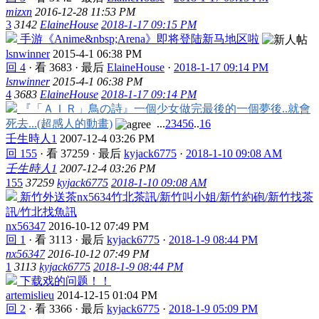
mizxn
2016-12-28 11:53 PM
3
3142
ElaineHouse
2018-1-17 09:15 PM
手游《Anime&nbsp;Arena》即将登陆新马地区啦
lsnwinner
2015-4-1 06:38 PM
回 4
·
看 3683
·
最后
ElaineHouse
·
2018-1-17 09:14 PM
lsnwinner
2015-4-1 06:38 PM
4
3683
ElaineHouse
2018-1-17 09:14 PM
『「ＡＩＲ」鳥の詩』一個少女做完最後的一個夢後..就會
死去...(超感人的動畫)
...
2
3
4
5
6
..
16
壬生時人1
2007-12-4 03:26 PM
回 155
·
看 37259
·
最后
kyjack6775
·
2018-1-10 09:08 AM
壬生時人1
2007-12-4 03:26 PM
155
37259
kyjack6775
2018-1-10 09:08 AM
新竹外送茶nx5634竹北茶訊/新竹叫小姐/新竹約砲/新竹找茶
訊/竹北找魚訊
nx56347
2016-10-12 07:49 PM
回 1
·
看 3113
·
最后
kyjack6775
·
2018-1-9 08:44 PM
nx56347
2016-10-12 07:49 PM
1
3113
kyjack6775
2018-1-9 08:44 PM
下载戏的问题！！
artemislieu
2014-12-15 01:04 PM
回 2
·
看 3366
·
最后
kyjack6775
·
2018-1-9 05:09 PM