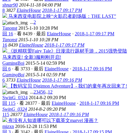
shnar90
2014-11-18 04:00 PM
8
3827
ElaineHouse
2018-1-17 09:17 PM
马来西亚电影院上映“火影忍者剧场版：THE LAST”
...
2
Tanonst
2015-1-10 10:28 PM
回 16
·
看 8439
·
最后
ElaineHouse
·
2018-1-17 09:17 PM
Tanonst
2015-1-10 10:28 PM
16
8439
ElaineHouse
2018-1-17 09:17 PM
《妖精联盟Fairy Tale》日漫流行题材手游，2015强势登陆
马来西亚! 全新3服刚刚开启!
GamingBoi
2015-5-14 02:59 PM
回 6
·
看 3733
·
最后
ElaineHouse
·
2018-1-17 09:16 PM
GamingBoi
2015-5-14 02:59 PM
6
3733
ElaineHouse
2018-1-17 09:16 PM
【数码宝贝 Digimon Adventure】- 我们的童年再次回来了!
...
2
3
4
5
6
..
12
SwinG_0324
2014-8-2 09:20 PM
回 115
·
看 28377
·
最后
ElaineHouse
·
2018-1-17 09:16 PM
SwinG_0324
2014-8-2 09:20 PM
115
28377
ElaineHouse
2018-1-17 09:16 PM
有没有人知道哪可以下载英文marvel 漫画？
mizxn
2016-12-28 11:53 PM
回 3
·
看 3142
·
最后
ElaineHouse
·
2018-1-17 09:15 PM