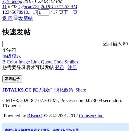
kyle_leong
2015-1-23 04:12 PM
11
6702
kyjack6775
2018-1-9 11:57 AM
1
2
3
4
5
6
7
8
9
10
... 17
/ 17 页
下一页
返 回
快速发帖
还可输入
80
个字符
高级模式
B
Color
Image
Link
Quote
Code
Smilies
您需要登录后才可以发帖
登录
|
注册
发表帖子
JBTALKS.CC
|
联系我们
|
隐私政策
|
Share
GMT+8, 2026-8-7 07:30 PM
, Processed in 0.073609 second(s),
10 queries .
Powered by
Discuz!
X2.5
© 2001-2012
Comsenz Inc.
本论坛言论纯属发表者个人意见，与本论坛立场无关