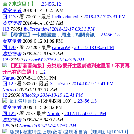
画？来这里！】
...
2
3
4
5
6
..
12
虚空使者
2010-4-14 10:23 AM
回 113
·
看 70051
·
最后
ibelieveindevil
·
2018-12-17 03:31 PM
虚空使者
2010-4-14 10:23 AM
113
70051
ibelieveindevil
2018-12-17 03:31 PM
【尋求區】一切動漫畫，周邊，相關資訊
...
2
3
4
5
6
..
18
虚空使者
2009-6-12 01:09 PM
回 179
·
看 77429
·
最后
caricariW
·
2015-9-13 03:26 PM
虚空使者
2009-6-12 01:09 PM
179
77429
caricariW
2015-9-13 03:26 PM
【更新新番鏈接】分类贴(要开主题前请到这里看！不要再
开已有的主题！)
...
2
Naruto
2007-6-11 07:31 PM
回 12
·
看 28066
·
最后
XiiaoYap
·
2014-10-19 12:41 PM
Naruto
2007-6-11 07:31 PM
12
28066
XiiaoYap
2014-10-19 12:41 PM
版主管理書簽
- [阅读权限
100
]
...
2
3
4
5
6
..
13
虚空使者
2009-3-15 04:32 PM
回 125
·
看 703
·
最后
Naruto
·
2012-11-24 07:51 PM
虚空使者
2009-3-15 04:32 PM
125
703
Naruto
2012-11-24 07:51 PM
[版規]-漫畫特區版規(必看)違規著自負【规则新增10/4/10】