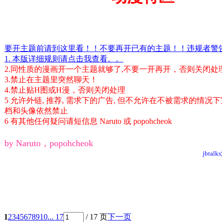
要开主题前请到这里看！！不要再开已有的主题！！违规者警告
1. 本版详细规则请点击我查看。。
2.同性质的漫画开一个主题就够了,不要一开再开，否则关闭处
3.禁止在主题里突然聊天！
4.禁止贴H图或H漫，否则关闭处理
5 允许外链, 推荐, 需求下的广告, 但不允许在不被需求的情况
档和头像依然禁止
6 有其他任何疑问请短信息 Naruto 或 popohcheok
by Naruto，popohcheok
jbta
1
2
3
4
5
6
7
8
9
10
... 17
/ 17 页
下一页