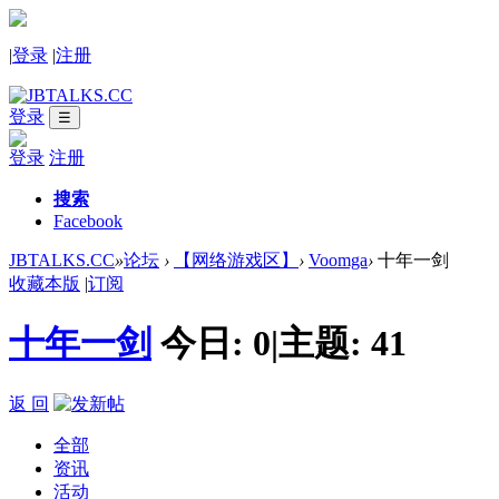
|
登录
|
注册
登录
☰
登录
注册
搜索
Facebook
JBTALKS.CC
»
论坛
›
【网络游戏区】
›
Voomga
›
十年一剑
收藏本版
|
订阅
十年一剑
今日:
0
|
主题:
41
返 回
全部
资讯
活动