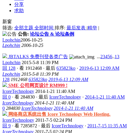
分享
求助
新窗
筛选:
全部主题
全部时间
排序:
最后发表
|
精华
|
公告:
论坛公告 & 论坛条例
Lpohchin
2006-10-25
Lpohchin
2006-10-25
JBTALKS 免费刊登各类广告
...
2
3
4
5
6
..
13
Lpohchin
2015-5-8 11:39 PM
回 128
·
看 1912468
·
最后
635823ko
·
2019-6-13 12:09 AM
Lpohchin
2015-5-8 11:39 PM
128
1912468
635823ko
2019-6-13 12:09 AM
SME 公司网页设计 RM999 !
IcoreTechnology
2014-1-21 11:40 AM
回 0
·
看 284830
·
最后
IcoreTechnology
·
2014-1-21 11:40 AM
IcoreTechnology
2014-1-21 11:40 AM
0
284830
IcoreTechnology
2014-1-21 11:40 AM
网络商店系统出售 Icore Technology Web Hosting.
IcoreTechnology
2011-7-5 02:24 PM
回 9
·
看 7285872
·
最后
IcoreTechnology
·
2011-7-15 11:35 AM
IcoreTechnology
2011-7-5 02:24 PM