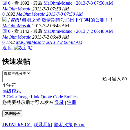
回 0
·
看 1092
·
最后
MaOhmMosaic
·
2013-7-3 07:50 AM
MaOhmMosaic
2013-7-3 07:50 AM
0
1092
MaOhmMosaic
2013-7-3 07:50 AM
[
资讯
]
黎明之光 敬请期待7月3日下午3时的公测！！！
MaOhmMosaic
2013-7-2 06:48 AM
回 0
·
看 1142
·
最后
MaOhmMosaic
·
2013-7-2 06:48 AM
MaOhmMosaic
2013-7-2 06:48 AM
0
1142
MaOhmMosaic
2013-7-2 06:48 AM
返 回
快速发帖
还可输入
80
个字符
高级模式
B
Color
Image
Link
Quote
Code
Smilies
您需要登录后才可以发帖
登录
|
注册
发表帖子
JBTALKS.CC
|
联系我们
|
隐私政策
|
Share