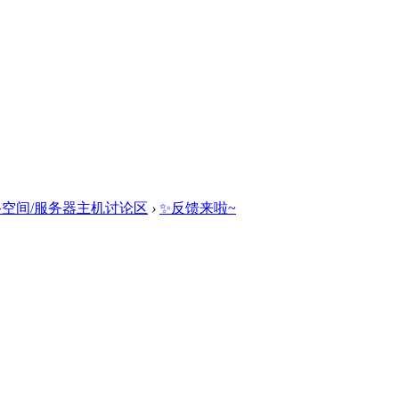
络空间/服务器主机讨论区
›
✨反馈来啦~