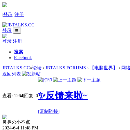
|
登录
|
注册
登录
☰
登录
注册
搜索
Facebook
JBTALKS.CC
»
论坛
›
JBTALKS FORUMS
›
【电脑世界】
›
网
返回列表
✨反馈来啦~
查看:
1264
|
回复:
0
[复制链接]
鼻鼻の小不点
2024-6-4 11:48 PM