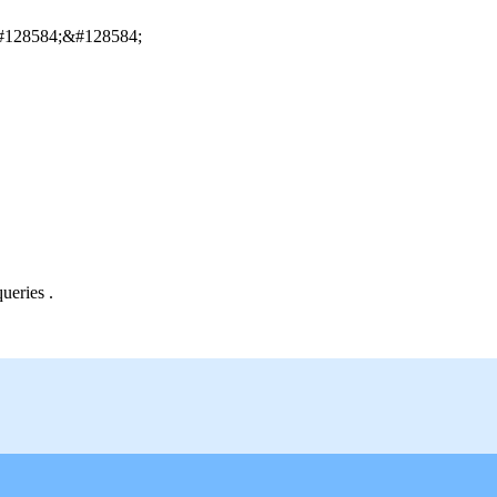
84;&#128584;
ueries .