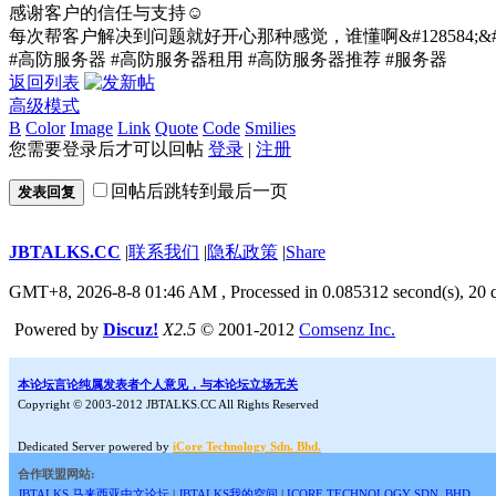
感谢客户的信任与支持☺️
每次帮客户解决到问题就好开心那种感觉，谁懂啊&#128584;&#1285
#高防服务器 #高防服务器租用 #高防服务器推荐 #服务器
返回列表
高级模式
B
Color
Image
Link
Quote
Code
Smilies
您需要登录后才可以回帖
登录
|
注册
回帖后跳转到最后一页
发表回复
JBTALKS.CC
|
联系我们
|
隐私政策
|
Share
GMT+8, 2026-8-8 01:46 AM
, Processed in 0.085312 second(s), 20 q
Powered by
Discuz!
X2.5
© 2001-2012
Comsenz Inc.
本论坛言论纯属发表者个人意见，与本论坛立场无关
Copyright © 2003-2012 JBTALKS.CC All Rights Reserved
Dedicated Server powered by
iCore Technology Sdn. Bhd.
合作联盟网站:
JBTALKS 马来西亚中文论坛
|
JBTALKS我的空间
|
ICORE TECHNOLOGY SDN. BHD.