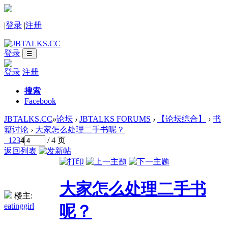
|
登录
|
注册
登录
☰
登录
注册
搜索
Facebook
JBTALKS.CC
»
论坛
›
JBTALKS FORUMS
›
【论坛综合】
›
书
籍讨论
›
大家怎么处理二手书呢？
1
2
3
4
/ 4 页
返回列表
大家怎么处理二手书
楼主:
eatinggirl
呢？