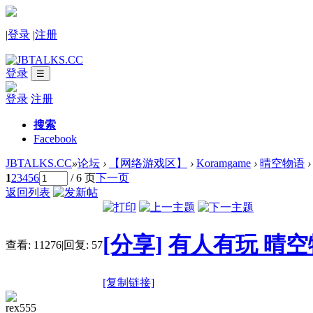
|
登录
|
注册
登录
☰
登录
注册
搜索
Facebook
JBTALKS.CC
»
论坛
›
【网络游戏区】
›
Koramgame
›
晴空物语
›
1
2
3
4
5
6
/ 6 页
下一页
返回列表
[分享]
有人有玩 晴空物
查看:
11276
|
回复:
57
[复制链接]
rex555