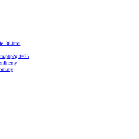
le_38.html
rum.php?gid=75
onlinemy
om.my