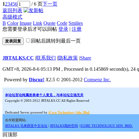
1
2
3
4
5
6
/ 6 页
下一页
返回列表
高级模式
B
Color
Image
Link
Quote
Code
Smilies
您需要登录后才可以回帖
登录
|
注册
回帖后跳转到最后一页
发表回复
JBTALKS.CC
|
联系我们
|
隐私政策
|
Share
GMT+8, 2026-8-6 05:13 PM
, Processed in 0.145869 second(s), 24 q
Powered by
Discuz!
X2.5
© 2001-2012
Comsenz Inc.
本论坛言论纯属发表者个人意见，与本论坛立场无关
Copyright © 2003-2012 JBTALKS.CC All Rights Reserved
Dedicated Server powered by
iCore Technology Sdn. Bhd.
合作联盟网站:
JBTALKS 马来西亚中文论坛
|
JBTALKS我的空间
|
ICORE TECHNOLOGY SDN. BHD.
回顶部