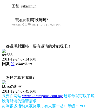
回复 sskarchun
现在封测可以玩吗?
rex555 发表于 2011-12-24 07:28 PM
都说明封测咯！要有邀请的才能玩吧！
rex555
2011-12-24 07:34 PM
回复
9#
sskarchun
怎样才算有邀请?
kUsoの断弦
2011-12-24 07:45 PM
只要在网站
www.koramgame.com.my
册账号就可以了啦
没有所谓的邀请需求
封测很多活动来赢奖哦，有人要一起冲等级？ xD