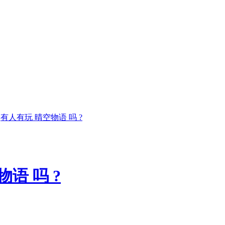
有人有玩 晴空物语 吗 ?
语 吗 ?