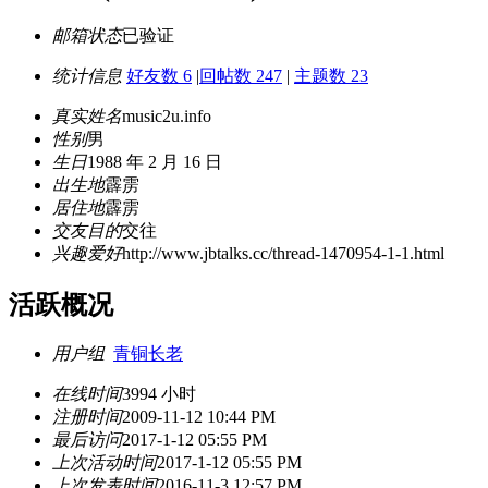
邮箱状态
已验证
统计信息
好友数 6
|
回帖数 247
|
主题数 23
真实姓名
music2u.info
性别
男
生日
1988 年 2 月 16 日
出生地
霹雳
居住地
霹雳
交友目的
交往
兴趣爱好
http://www.jbtalks.cc/thread-1470954-1-1.html
活跃概况
用户组
青铜长老
在线时间
3994 小时
注册时间
2009-11-12 10:44 PM
最后访问
2017-1-12 05:55 PM
上次活动时间
2017-1-12 05:55 PM
上次发表时间
2016-11-3 12:57 PM