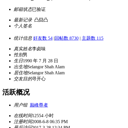
邮箱状态
已验证
最新记录
凸囧凸
个人签名
统计信息
好友数 54
|
回帖数 8730
|
主题数 115
真实姓名
李卤味
性别
男
生日
1990 年 7 月 28 日
出生地
Selangor Shah Alam
居住地
Selangor Shah Alam
交友目的
寻开心
活跃概况
用户组
巅峰尊者
在线时间
12554 小时
注册时间
2008-6-8 06:35 PM
最后访问
2017-3-28 12:34 PM