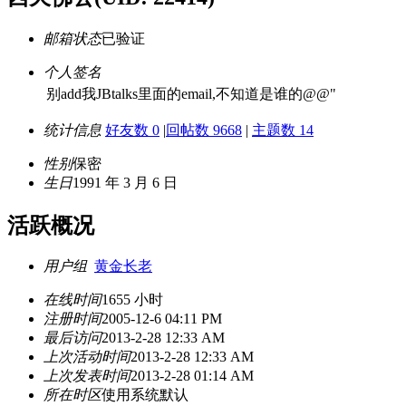
邮箱状态
已验证
个人签名
别add我JBtalks里面的email,不知道是谁的@@"
统计信息
好友数 0
|
回帖数 9668
|
主题数 14
性别
保密
生日
1991 年 3 月 6 日
活跃概况
用户组
黄金长老
在线时间
1655 小时
注册时间
2005-12-6 04:11 PM
最后访问
2013-2-28 12:33 AM
上次活动时间
2013-2-28 12:33 AM
上次发表时间
2013-2-28 01:14 AM
所在时区
使用系统默认