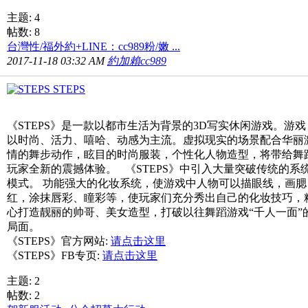
主题: 4
帖数: 8
台灣性/福外約+LINE：cc989粉/嫩 ...
2017-11-18 03:32 AM
約加賴cc989
STEPS
《STEPS》是一款以都市生活为背景的3D写实休闲游戏。游戏
以时尚、活力、嘻哈、动感为主流。虚拟现实的场景配合华丽
情的舞步动作，眩目的时尚服装，个性化人物造型，将带给舞
玩家全新的震撼体验。 《STEPS》中引入大量突破传统的系
模式。 功能强大的化妆系统，使游戏中人物可以描眼线，画腮
红，涂抹唇彩、瞳彩等，使玩家们充分秀出自己的化妆技巧，
心打造靓丽的帅哥、美女造型，打破以往舞蹈游戏“千人一面”
局面。
《STEPS》官方网站:
请点击这里
《STEPS》FB专页:
请点击这里
主题: 2
帖数: 2