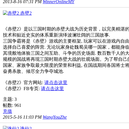
2013-8-16 07:31 PM
WinnerOnlineMY
赤壁2
《赤壁2》是以三国时期的赤壁大战为历史背景，以完美精湛
技术和贴近史实的体系重新演绎波澜壮阔的三国故事.
三国争霸将是《赤壁》游戏的主要框架, 玩家可以在游戏内自
选择自己喜爱的阵营. 无论玩家身处魏蜀吴哪一国家，都能身
其境般地体验三国之间互助、斗争的历史场面. 数百数千人的
规模的国战将再现三国时期赤壁大战的壮观场面。为了帮自己
国家、家族争取最大限度的荣誉和利益, 在国战期间各国将士
奋勇杀敌、倾尽全力争夺城池.
《赤壁2》官方网站:
请点击这里
《赤壁2》FB专页:
请点击这里
主题: 3
帖数: 961
充值
2015-5-16 11:03 PM
WangYouZhe
诛仙2