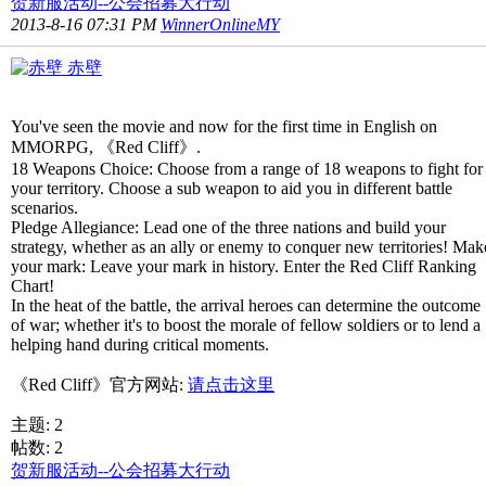
贺新服活动--公会招募大行动
2013-8-16 07:31 PM
WinnerOnlineMY
赤壁
You've seen the movie and now for the first time in English on
MMORPG, 《Red Cliff》.
18 Weapons Choice: Choose from a range of 18 weapons to fight for
your territory. Choose a sub weapon to aid you in different battle
scenarios.
Pledge Allegiance: Lead one of the three nations and build your
strategy, whether as an ally or enemy to conquer new territories! Mak
your mark: Leave your mark in history. Enter the Red Cliff Ranking
Chart!
In the heat of the battle, the arrival heroes can determine the outcome
of war; whether it's to boost the morale of fellow soldiers or to lend a
helping hand during critical moments.
《Red Cliff》官方网站:
请点击这里
主题: 2
帖数: 2
贺新服活动--公会招募大行动