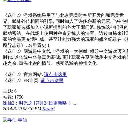
《诛仙2》游戏系统采用了与北京完美时空所开发的和完美世
界、武林外传相同的引擎, 同时加入了许多崭新的元素, 当中包
了玩家能选择加入小说所提到的各大正邪门派, 修炼这些门派
武功密法、在战场上使用种种奇异惊人的法宝、透过血炼来让
家的物品更充满神威、甚至让能力强大的玩家的盛名纪录在《
魔异志录》, 名垂青史！
《诛仙2》网游是中文线上游戏的一大创举, 领导中文游戏迈入
时代. 以传统中华修真为基础, 更让玩家在享受优质中文游戏的
趣之余, 重温小说的情节、感受浩瀚的神州文化.
《诛仙2》官方网站:
请点击这里
《诛仙2》FB专页:
请点击这里
主题: 6
帖数: 1750
诛仙2：时光之书7月24日更新咯！ ...
2014-8-20 08:10 PM
Kazari
寻仙