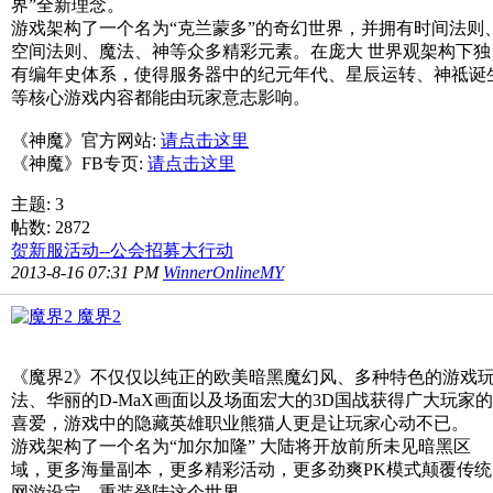
界”全新理念。
游戏架构了一个名为“克兰蒙多”的奇幻世界，并拥有时间法则
空间法则、魔法、神等众多精彩元素。在庞大 世界观架构下独
有编年史体系，使得服务器中的纪元年代、星辰运转、神祗诞
等核心游戏内容都能由玩家意志影响。
《神魔》官方网站:
请点击这里
《神魔》FB专页:
请点击这里
主题: 3
帖数: 2872
贺新服活动--公会招募大行动
2013-8-16 07:31 PM
WinnerOnlineMY
魔界2
《魔界2》不仅仅以纯正的欧美暗黑魔幻风、多种特色的游戏
法、华丽的D-MaX画面以及场面宏大的3D国战获得广大玩家的
喜爱，游戏中的隐藏英雄职业熊猫人更是让玩家心动不已。
游戏架构了一个名为“加尔加隆” 大陆将开放前所未见暗黑区
域，更多海量副本，更多精彩活动，更多劲爽PK模式颠覆传统
网游设定，重装登陆这个世界。