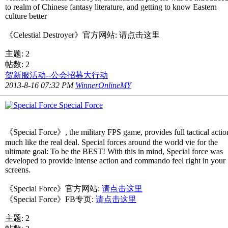
to realm of Chinese fantasy literature, and getting to know Eastern
culture better
《Celestial Destroyer》官方网站: 请点击这里
主题: 2
帖数: 2
贺新服活动--公会招募大行动
2013-8-16 07:32 PM
WinnerOnlineMY
Special Force
《Special Force》, the military FPS game, provides full tactical actio
much like the real deal. Special forces around the world vie for the
ultimate goal: To be the BEST! With this in mind, Special force was
developed to provide intense action and commando feel right in your
screens.
《Special Force》官方网站:
请点击这里
《Special Force》FB专页:
请点击这里
主题: 2