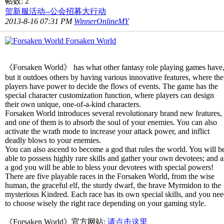
帖数: 2
贺新服活动--公会招募大行动
2013-8-16 07:31 PM
WinnerOnlineMY
Forsaken World
《Forsaken World》 has what other fantasy role playing games have
but it outdoes others by having various innovative features, where the
players have power to decide the flows of events. The game has the
special character customization function, where players can design
their own unique, one-of-a-kind characters.
Forsaken World introduces several revolutionary brand new features,
and one of them is to absorb the soul of your enemies. You can also
activate the wrath mode to increase your attack power, and inflict
deadly blows to your enemies.
You can also ascend to become a god that rules the world. You will b
able to possess highly rare skills and gather your own devotees; and a
a god you will be able to bless your devotees with special powers!
There are five playable races in the Forsaken World, from the wise
human, the graceful elf, the sturdy dwarf, the brave Myrmidon to the
mysterious Kindred. Each race has its own special skills, and you ne
to choose wisely the right race depending on your gaming style.
《Forsaken World》官方网站:
请点击这里