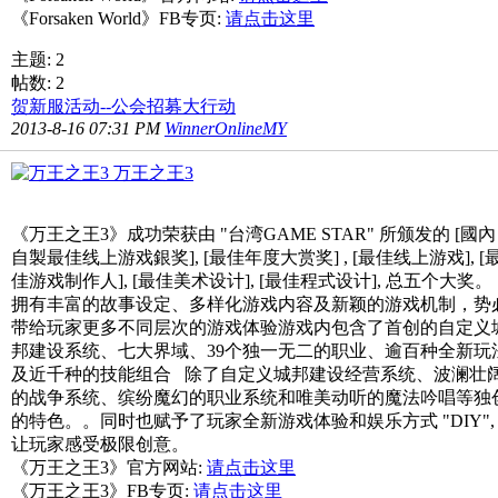
《Forsaken World》FB专页:
请点击这里
主题: 2
帖数: 2
贺新服活动--公会招募大行动
2013-8-16 07:31 PM
WinnerOnlineMY
万王之王3
《万王之王3》成功荣获由 "台湾GAME STAR" 所颁发的 [國內
自製最佳线上游戏銀奖], [最佳年度大赏奖] , [最佳线上游戏], [
佳游戏制作人], [最佳美术设计], [最佳程式设计], 总五个大奖
拥有丰富的故事设定、多样化游戏内容及新颖的游戏机制，势
带给玩家更多不同层次的游戏体验游戏内包含了首创的自定义
邦建设系统、七大界域、39个独一无二的职业、逾百种全新玩
及近千种的技能组合 除了自定义城邦建设经营系统、波澜壮
的战争系统、缤纷魔幻的职业系统和唯美动听的魔法吟唱等独
的特色。。同时也赋予了玩家全新游戏体验和娱乐方式 "DIY",
让玩家感受极限创意。
《万王之王3》官方网站:
请点击这里
《万王之王3》FB专页:
请点击这里