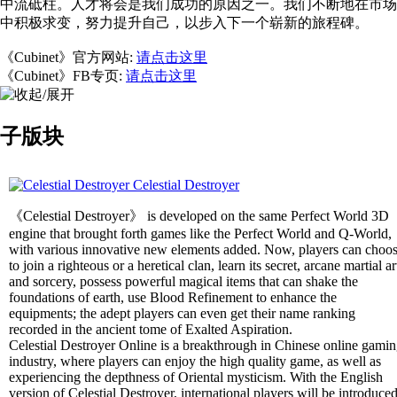
中流砥柱。人才将会是我们成功的原因之一。我们不断地在市场
中积极求变，努力提升自己，以步入下一个崭新的旅程碑。
《Cubinet》官方网站:
请点击这里
《Cubinet》FB专页:
请点击这里
子版块
Celestial Destroyer
《Celestial Destroyer》 is developed on the same Perfect World 3D
engine that brought forth games like the Perfect World and Q-World,
with various innovative new elements added. Now, players can choo
to join a righteous or a heretical clan, learn its secret, arcane martial ar
and sorcery, possess powerful magical items that can shake the
foundations of earth, use Blood Refinement to enhance the
equipments; the adept players can even get their name ranking
recorded in the ancient tome of Exalted Aspiration.
Celestial Destroyer Online is a breakthrough in Chinese online gami
industry, where players can enjoy the high quality game, as well as
experiencing the depthness of Oriental mysticism. With the English
version of Celestial Destroyer, international players will be introduce