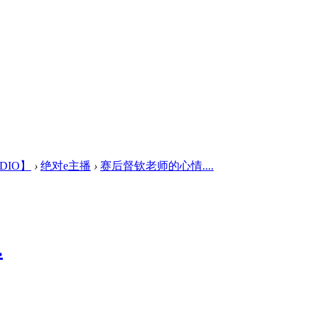
UDIO】
›
绝对e主播
›
赛后督钦老师的心情....
.