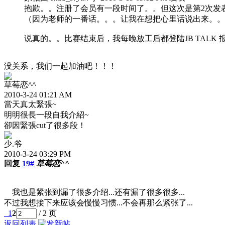
抱歉。。注册了会员有一段时间了。。但这次是第2次发
（因为老师的一番话。。。让我在想把心里话说出来。。
说真的。。比赛结束后，我每晚放工后都登陆JB TALK 报到 
没关系，我们一起加油吧！！！
草莓恋^^
2010-3-24 01:21 AM
當天真太緊張~
明明很長一段自我介紹~
卻因緊張cut了很多段！
少.爷
2010-3-24 03:29 PM
回复
19#
草莓恋^^
我也是紧张到漏了很多介绍...还有漏了很多很多...
不过我想接下来应该会慢慢习惯...不会再那么紧张了...
1
2
/ 2 页
返回列表