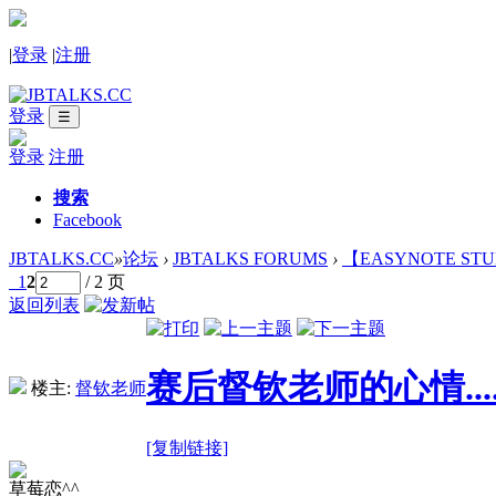
|
登录
|
注册
登录
☰
登录
注册
搜索
Facebook
JBTALKS.CC
»
论坛
›
JBTALKS FORUMS
›
【EASYNOTE ST
1
2
/ 2 页
返回列表
赛后督钦老师的心情...
楼主:
督钦老师
[复制链接]
草莓恋^^