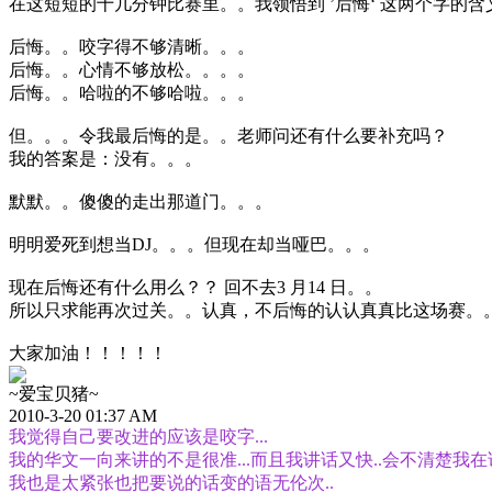
在这短短的十几分钟比赛里。。我领悟到 ’后悔‘ 这两个字的含
后悔。。咬字得不够清晰。。。
后悔。。心情不够放松。。。。
后悔。。哈啦的不够哈啦。。。
但。。。令我最后悔的是。。老师问还有什么要补充吗？
我的答案是：没有。。。
默默。。傻傻的走出那道门。。。
明明爱死到想当DJ。。。但现在却当哑巴。。。
现在后悔还有什么用么？？ 回不去3 月14 日。。
所以只求能再次过关。。认真，不后悔的认认真真比这场赛。
大家加油！！！！！
~爱宝贝猪~
2010-3-20 01:37 AM
我觉得自己要改进的应该是咬字...
我的华文一向来讲的不是很准...而且我讲话又快..会不清楚我在
我也是太紧张也把要说的话变的语无伦次..