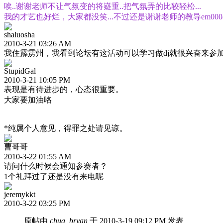
唉..谢谢老师不让气氛变的将嶷重..把气氛弄的比较轻松...
我的才艺也好烂，大家都没笑...不过还是谢谢老师的教导em000
shaluosha
2010-3-21 03:26 AM
我住霹雳州，我看到论坛有这活动可以学习做dj就很兴奋来参加
StupidGal
2010-3-21 10:05 PM
表现是有待进步的，心态很重要。
大家要加油咯
*纯属个人意见，得罪之处请见谅。
曹哥哥
2010-3-22 01:55 AM
请问什么时候会通知参赛者？
1个礼拜过了还是没有来电呢
jeremykkt
2010-3-22 03:25 PM
原帖由
chua_bryan
于 2010-3-19 09:12 PM 发表