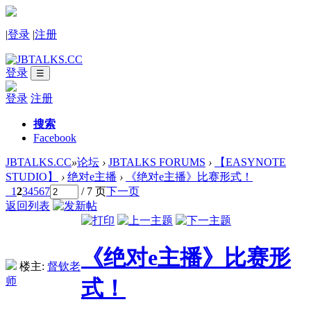
|
登录
|
注册
登录
☰
登录
注册
搜索
Facebook
JBTALKS.CC
»
论坛
›
JBTALKS FORUMS
›
【EASYNOTE
STUDIO】
›
绝对e主播
›
《绝对e主播》比赛形式！
1
2
3
4
5
6
7
/ 7 页
下一页
返回列表
《绝对e主播》比赛形
楼主:
督钦老
师
式！