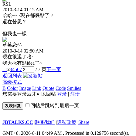
RSL
2010-3-14 01:15 AM
哈哈~~~現在都幾點了？
還在苦思？
但我也一樣==
草莓恋^^
2010-3-14 02:50 AM
現在很遲了咯~
我大概有點idea了~
1
2
3
4
5
6
7
/ 7 页
下一页
返回列表
高级模式
B
Color
Image
Link
Quote
Code
Smilies
您需要登录后才可以回帖
登录
|
注册
回帖后跳转到最后一页
发表回复
JBTALKS.CC
|
联系我们
|
隐私政策
|
Share
GMT+8, 2026-8-11 04:49 AM
, Processed in 0.129756 second(s),