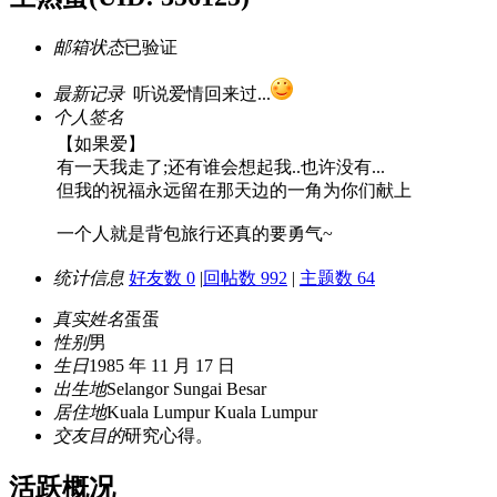
邮箱状态
已验证
最新记录
听说爱情回来过...
个人签名
【如果爱】
有一天我走了;还有谁会想起我..也许没有...
但我的祝福永远留在那天边的一角为你们献上
一个人就是背包旅行还真的要勇气~
统计信息
好友数 0
|
回帖数 992
|
主题数 64
真实姓名
蛋蛋
性别
男
生日
1985 年 11 月 17 日
出生地
Selangor Sungai Besar
居住地
Kuala Lumpur Kuala Lumpur
交友目的
研究心得。
活跃概况