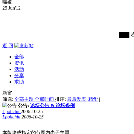
喵姬
25 Jun'12
███ 
返 回
全部
资讯
活动
分享
求助
新窗
筛选:
全部主题
全部时间
排序:
最后发表
|
精华
|
公告:
论坛公告 & 论坛条例
Lpohchin
2006-10-25
Lpohchin
2006-10-25
本版块或指定的范围内尚无主题