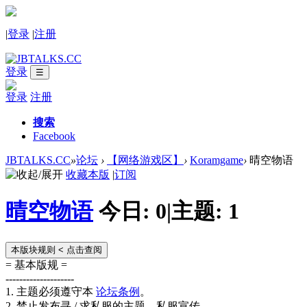
|
登录
|
注册
登录
☰
登录
注册
搜索
Facebook
JBTALKS.CC
»
论坛
›
【网络游戏区】
›
Koramgame
›
晴空物语
收藏本版
|
订阅
晴空物语
今日:
0
|
主题:
1
本版块规则
< 点击查阅
= 基本版规 =
--------------------
1. 主题必须遵守本
论坛条例
。
2. 禁止发布寻 / 求私服的主题、私服宣传。