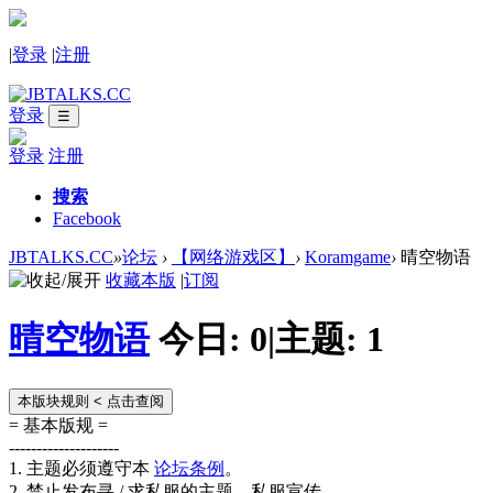
|
登录
|
注册
登录
☰
登录
注册
搜索
Facebook
JBTALKS.CC
»
论坛
›
【网络游戏区】
›
Koramgame
›
晴空物语
收藏本版
|
订阅
晴空物语
今日:
0
|
主题:
1
本版块规则
< 点击查阅
= 基本版规 =
--------------------
1. 主题必须遵守本
论坛条例
。
2. 禁止发布寻 / 求私服的主题、私服宣传。