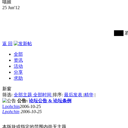
喵姬
25 Jun'12
███ 
返 回
全部
资讯
活动
分享
求助
新窗
筛选:
全部主题
全部时间
排序:
最后发表
|
精华
|
公告:
论坛公告 & 论坛条例
Lpohchin
2006-10-25
Lpohchin
2006-10-25
本版块或指定的范围内尚无主题