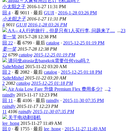
airpaz～大家有用过它订飞机票吗？
小太阳之子
2016-1-27 11:31 PM
回 4
·
看 9011
·
最后
GUJI
·
2016-1-28 03:26 PM
小太阳之子
2016-1-27 11:31 PM
4
9011
GUJI
2016-1-28 03:26 PM
AA-- 4人行的旅行，但是只有1人买行李, 问题来了....
...
2
3
姜一笑
2015-7-28 12:38 PM
回 22
·
看 6799
·
最后
catalog
·
2015-12-25 01:19 PM
姜一笑
2015-7-28 12:38 PM
22
6799
catalog
2015-12-25 01:19 PM
请问坐airasia去bangkok需要任何visa吗？
SalteMishel
2015-11-22 03:20 AM
回 2
·
看 2082
·
最后
catalog
·
2015-12-25 01:18 PM
SalteMishel
2015-11-22 03:20 AM
2
2082
catalog
2015-12-25 01:18 PM
Air Asia Low Fare 升级 Premium Flex 费用多少?
...
2
raindly
2015-11-17 12:23 PM
回 11
·
看 4106
·
最后
raindly
·
2015-11-30 07:35 PM
raindly
2015-11-17 12:23 PM
11
4106
raindly
2015-11-30 07:35 PM
关于电动剃须机
lee_hong
2015-11-27 11:49 AM
回 0
·
看 1755
·
最后
lee_hong
·
2015-11-27 11:49 AM