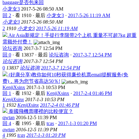
baggage是否包来回
小龙女3
2017-5-26 08:50 AM
回 2
·
看 1910
·
最后
小龙女3
·
2017-5-26 11:19 AM
小龙女3
2017-5-26 08:50 AM
2
1910
小龙女3
2017-5-26 11:19 AM
Air Asia新规定！手提行李限带2个上机 重量不可超7kg 超重
需额外付费！
论坛咨询
2017-3-7 12:54 PM
回 0
·
看 13837
·
最后
论坛咨询
·
2017-3-7 12:54 PM
论坛咨询
2017-3-7 12:54 PM
0
13837
论坛咨询
2017-3-7 12:54 PM
(好康分享)教你如何10秒获得廉价机票email提醒服务(免
费)，将为您节省高达50％!
KenjiXsinx
2017-1-3 10:53 PM
回 1
·
看 1932
·
最后
KenjiXsinx
·
2017-2-4 01:46 PM
KenjiXsinx
2017-1-3 10:53 PM
1
1932
KenjiXsinx
2017-2-4 01:46 PM
泰國飛機票哪裡的比較便宜？
qwtan
2016-12-5 11:39 PM
回 4
·
看 1995
·
最后
tcas
·
2017-1-3 01:20 PM
qwtan
2016-12-5 11:39 PM
4
1995
tcas
2017-1-3 01:20 PM