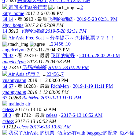
0
2085
恶魔猎人/但丁
2014-1-24 12:04 AM
询问关于aa的行李
...
2
kitty_home
2017-2-6 07:09 PM
回 14
·
看 3913
·
最后
飞翔的蝴蝶
·
2019-5-28 02:31 PM
kitty_home
2017-2-6 07:09 PM
14
3913
飞翔的蝴蝶
2019-5-28 02:31 PM
Air Asia Free Seat ～分享提示～ 怎样抢票？？！！
...
2
3
4
5
6
..
10
angelcelynn
2013-11-25 04:33 PM
回 92
·
看 23310
·
最后
飞翔的蝴蝶
·
2019-5-28 02:29 PM
angelcelynn
2013-11-25 04:33 PM
92
23310
飞翔的蝴蝶
2019-5-28 02:29 PM
Air Asia 优惠？
...
2
3
4
5
6
..
7
yuannyuann
2019-1-12 08:00 PM
回 67
·
看 10268
·
最后
RichMen
·
2019-1-19 11:11 PM
yuannyuann
2019-1-12 08:00 PM
67
10268
RichMen
2019-1-19 11:11 PM
malindo air
celess
2017-6-13 10:52 AM
回 0
·
看 1712
·
最后
celess
·
2017-6-13 10:52 AM
celess
2017-6-13 10:52 AM
0
1712
celess
2017-6-13 10:52 AM
我买了AirAsia 的机票+酒店还有with baggage的配套, 就不懂