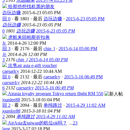
5
2165
水晶糖果
2015-7-4 05:25 PM
给那些想找机票的朋友
边玩边赚
2015-6-23 05:05 PM
回 0
·
看 1801
·
最后
边玩边赚
·
2015-6-23 05:05 PM
边玩边赚
2015-6-23 05:05 PM
0
1801
边玩边赚
2015-6-23 05:05 PM
虎航来回柏斯折扣卷
Jr.
2014-4-26 12:00 PM
回 3
·
看 2176
·
最后
chin_l
·
2015-6-14 05:00 PM
Jr.
2014-4-26 12:00 PM
3
2176
chin_l
2015-6-14 05:00 PM
出售air asia e-gift voucher
caesarlcy
2014-12-22 10:44 AM
回 6
·
看 2132
·
最后
caesarlcy
·
2015-5-16 06:49 PM
caesarlcy
2014-12-22 10:44 AM
6
2132
caesarlcy
2015-5-16 06:49 PM
Airasia loyalty program Tokyo return flight RM 550
joanlee88
2015-3-18 01:04 PM
回 2
·
看 2094
·
最后
单纯路过
·
2015-4-29 11:02 AM
joanlee88
2015-3-18 01:04 PM
2
2094
单纯路过
2015-4-29 11:02 AM
AirAsia去taiwan的机位ok吗？
...
2
3
lang
2015-3-17 02:18 PM