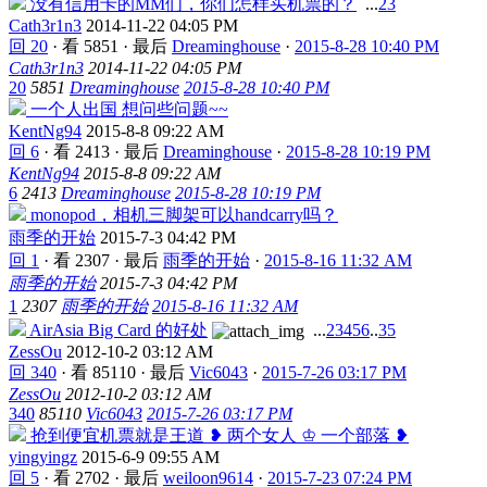
没有信用卡的MM们，你们怎样买机票的？
...
2
3
Cath3r1n3
2014-11-22 04:05 PM
回 20
·
看 5851
·
最后
Dreaminghouse
·
2015-8-28 10:40 PM
Cath3r1n3
2014-11-22 04:05 PM
20
5851
Dreaminghouse
2015-8-28 10:40 PM
一个人出国 想问些问题~~
KentNg94
2015-8-8 09:22 AM
回 6
·
看 2413
·
最后
Dreaminghouse
·
2015-8-28 10:19 PM
KentNg94
2015-8-8 09:22 AM
6
2413
Dreaminghouse
2015-8-28 10:19 PM
monopod，相机三脚架可以handcarry吗？
雨季的开始
2015-7-3 04:42 PM
回 1
·
看 2307
·
最后
雨季的开始
·
2015-8-16 11:32 AM
雨季的开始
2015-7-3 04:42 PM
1
2307
雨季的开始
2015-8-16 11:32 AM
AirAsia Big Card 的好处
...
2
3
4
5
6
..
35
ZessOu
2012-10-2 03:12 AM
回 340
·
看 85110
·
最后
Vic6043
·
2015-7-26 03:17 PM
ZessOu
2012-10-2 03:12 AM
340
85110
Vic6043
2015-7-26 03:17 PM
抢到便宜机票就是王道 ❥ 两个女人 ♔ 一个部落 ❥
yingyingz
2015-6-9 09:55 AM
回 5
·
看 2702
·
最后
weiloon9614
·
2015-7-23 07:24 PM