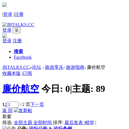
|
登录
|
注册
登录
☰
登录
注册
搜索
Facebook
JBTALKS.CC
»
论坛
›
旅游享乐
›
旅游指南
›
廉价航空
收藏本版
|
订阅
廉价航空
今日:
0
|
主题:
89
1
2
/ 2 页
下一页
返 回
新窗
筛选:
全部主题
全部时间
排序:
最后发表
|
精华
|
公告:
论坛公告 & 论坛条例