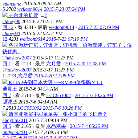
yingyingz
2015-6-9 09:55 AM
5
2702
weiloon9614
2015-7-23 07:24 PM
去台北的机票
...
2
chloey90
2015-6-22 02:51 PM
回 12
·
看 4231
·
最后
weiloon9614
·
2015-7-23 07:19 PM
chloey90
2015-6-22 02:51 PM
12
4231
weiloon9614
2015-7-23 07:19 PM
各国游玩订房，订饭店，订机票，旅游套装，订车子，价
钱优惠。
Thaishow2007
2015-3-17 11:27 PM
回 1
·
看 2173
·
最后
六月君
·
2015-7-20 12:08 PM
Thaishow2007
2015-3-17 11:27 PM
1
2173
六月君
2015-7-20 12:08 PM
KLIA2去到日本大阪~~~RM399值得吗？T.T
通灵王
2015-7-6 04:14 AM
回 7
·
看 2513
·
最后
LCC951002
·
2015-7-6 10:26 PM
通灵王
2015-7-6 04:14 AM
7
2513
LCC951002
2015-7-6 10:26 PM
请问亚航能不能单单买一张小孩子的飞机票？
andylim2011
2015-7-3 09:14 PM
回 5
·
看 2165
·
最后
水晶糖果
·
2015-7-4 05:25 PM
andylim2011
2015-7-3 09:14 PM