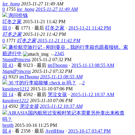
lee_hong
2015-11-27 11:49 AM
0
1755
lee_hong
2015-11-27 11:49 AM
询问价钱
叮冬之家
2015-11-21 11:42 PM
回 0
·
看 1771
·
最后
叮冬之家
·
2015-11-21 11:42 PM
叮冬之家
2015-11-21 11:42 PM
0
1771
叮冬之家
2015-11-21 11:42 PM
廉价航空旅行记 - 刚到曼谷，我的行李箱也跟着报销。索
赔进行中
...
2
3
4
5
StupidPrincess
2015-11-2 07:32 PM
回 43
·
看 9323
·
最后
imThoonq
·
2015-11-13 08:55 AM
StupidPrincess
2015-11-2 07:32 PM
43
9323
imThoonq
2015-11-13 08:55 AM
30 寸的行李箱能够 check in 吗？
...
2
kusolove1212
2015-11-10 07:06 PM
回 14
·
看 4592
·
最后
哭泣女孩
·
2015-11-12 10:37 AM
kusolove1212
2015-11-10 07:06 PM
14
4592
哭泣女孩
2015-11-12 10:37 AM
AIRASIA国内航班过安检时笔记本需要另外拿出来检查
吗？
bestjh
2015-10-16 11:25 PM
回 4
·
看 2358
·
最后
AvrilHiga
·
2015-10-17 03:47 PM