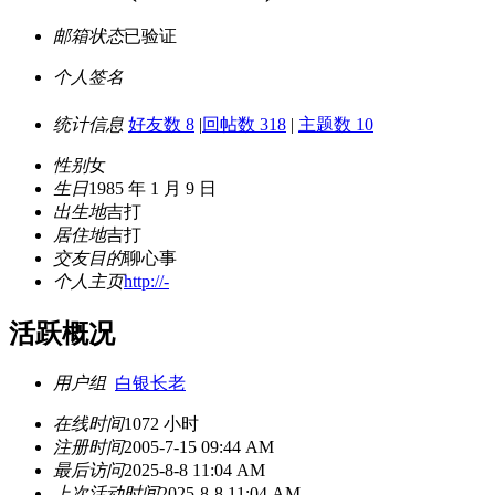
邮箱状态
已验证
个人签名
统计信息
好友数 8
|
回帖数 318
|
主题数 10
性别
女
生日
1985 年 1 月 9 日
出生地
吉打
居住地
吉打
交友目的
聊心事
个人主页
http://-
活跃概况
用户组
白银长老
在线时间
1072 小时
注册时间
2005-7-15 09:44 AM
最后访问
2025-8-8 11:04 AM
上次活动时间
2025-8-8 11:04 AM